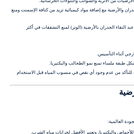
أرضيات من الأتربة والشوائب والنتوءات الخرسانية.
ان والأرضية مع إضافة مواد كيميائية تزيد من كثافة الإسمنت ومنع
ند التقاء الجدران بالأرضية (الوتر) لمنع التشققات في أكثر
رجي أثناء التأسيس.
ل طبقة ملساء تمنع نمو الطحالب والبكتيريا.
زان بالكامل وتركه لمدة 48 ساعة للتأكد من عدم وجود أي نقص في منسوب المياه قبل الاستخدام
جودة العالمية:
لأحماض والبكتيريا، وتعتبر الأفضل لخزانات مياه الشرب.