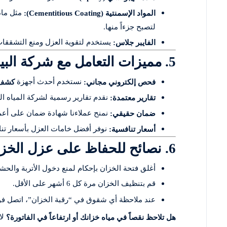
مثل مادة
المواد الإسمنتية (Cementitious Coating):
لتصبح جزءاً منها.
يستخدم لتقوية العزل ومنع التشققات 
الفايبر جلاس:
5. مميزات التعامل مع شركة البيوت لعزل الخزانات
نستخدم أحدث أجهزة
فحص إلكتروني مجاني:
كشف 
نقدم تقارير رسمية لشركة المياه ا
تقارير معتمدة:
نمنح عملاءنا شهادة ضمان على أعمال الع
ضمان حقيقي:
نوفر أفضل خامات العزل بأسعار تنا
أسعار تنافسية:
6. نصائح للحفاظ على عزل الخزان لفترة أطول
أغلق فتحة الخزان بإحكام لمنع دخول الأتربة والحش
قم بتنظيف الخزان مرة كل 6 أشهر على الأقل.
عند ملاحظة أي شقوق في “رقبة الخزان”، اتصل فورا
لا
هل تلاحظ نقصاً في مياه خزانك أو ارتفاعاً في الفاتورة؟