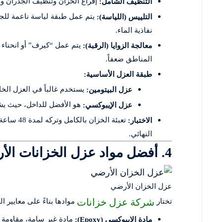
إفراغ الخزان وتنظيف الجدران وال
التنظيف الشامل:
يتم عمل طبقة لياسة ناعمة للجدر
التلييس (اللياسة):
نفاذية الماء.
يتم عمل “كيرف” أو انحناء ع
معالجة الزوايا (الرقبة):
المناطق ضعفاً.
طبقة العزل الأساسية:
يستخدم غالباً في العزل الخا
عزل البيتومين:
هو الأفضل للداخل، حيث يشك
عزل الإيبوكسي:
تعبئة الخ
الاختبار:
النهائي.
4. أفضل مواد عزل الخزانات الأرضية
عزل الخزان الأرضي
شركة عزل خزانات
تختار
موادها بناءً على معايير ال
مادة غير سامة، مقاومة ل
مادة الإيبوكسي (Epoxy):