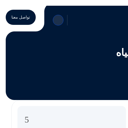
تواصل معنا
اه
5