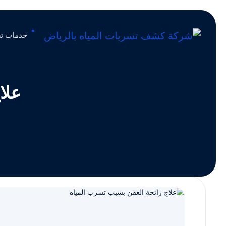
خدمات تس
علا