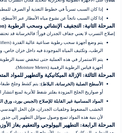
yout
إذا كان السبب تسرباً في خطوط التغذية أو الصرف للمطبخ،
إذا كان السبب ناتجاً عن نشوع مياه الأمطار عبر الأسطح، 
المرحلة الثانية: التجفيف الإنشائي وسحب الرطوبة (Structural Dehumidification)
إصلاح التسرب لا يعني جفاف الجدران فوراً؛ فالخرسانة قد تحتفظ
الرطب، وتكثيف المياه الموجودة فيه داخل خزان خاص، وإ
أجهزة قياس الرطوبة الرقمية (Moisture Meters).
المرحلة الثالثة: الإزالة الميكانيكية والتطهير للمواد الم
يتم كشط وجلخ طبقات ا
الأسطح الصلبة (الخرسانة، البلاط):
أو صواريخ الجلخ المزودة بفلتر شفط للأتربة لمنع انتشار ال
المواد المسامية غير القابلة للإصلاح (الجبس بورد، ورق ال
الخشب المضغوط وخلفيات الجدران، فإن الحل الهندسي الوح
لأن بنية هذه المواد تمنع وصول سوائل التطهير إلى جذور ا
المرحلة الرابعة: التطهير البيولوجي والتعقيم بغاز الأوز