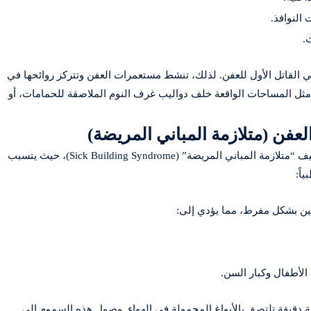
النوافذ.
.
القاتل الأول للعفن. لذلك، تنشط مستعمرات العفن وتتركز روائحها في
، مثل المساحات الواقعة خلف دواليب غرف النوم الملاصقة للحمامات، أو
لعفن (متلازمة المباني المريضة)
تجاوز المعيار البيئي لرائحة العفن يدرج العقار مباشرة تحت تصنيف “متلازمة المباني المريضة” (Sick Building Syndrome)، حيث يتسبب
اً:
امين بشكل مفرط، مما يؤدي إلى:
لأطفال وكبار السن.
ية دقيقة تلتصق بالأبواغ المحمولة في الهواء. وصول هذه السموم إلى