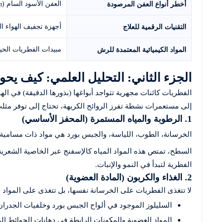
العفن الأسود السام (
أخطر أنواع العفن المرصودة
m
أجهزة تجفيف الهواء الجزيئية (Dehumidifiers)، مولد
التقنيات الرقمية للعلاج
مبيدات الفطريات الحيوية سائلة النفاذ
المواد الكيميائية المعتمدة للرش
الجزء الثاني: التحليل العلمي: كيف يحو
الفطريات كائنات مجهرية تتواجد أبواغها (بذورها الدقيقة) في ال
إلى مستعمرات نشطة تفرز الروائح الكريهة، تحتاج إلى توفر مثل
1. الرطوبة والمياه المستمرة (المحفز الأساسي)
الخرسانة، الطوب، اللياسة، والجبس بورد هي مواد ذات مسامية 
السطح، تمتص هذه المواد المياه كالإسفنج عبر الخاصية الشعرية. ت
الفطرية لتبدأ في النمو والإنبات.
2. الغذاء والكربون (المادة العضوية)
لا تتغذى الفطريات على الخرسانة نفسها، بل تتغذى على المواد ا
السليلوز الموجود في ألواح الجبس بورد وخلفيات الجدران 
المواد العضوية والمكونات الرابطة في دهانات الحوائط الد