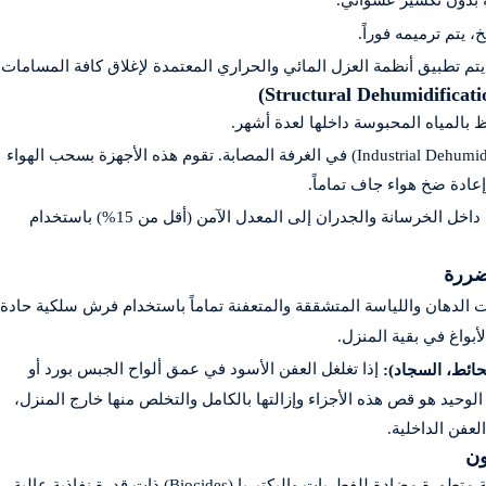
 يتم ترميمه فوراً.
يتم تطبيق أنظمة العزل المائي والحراري المعتمدة لإغلاق كافة المسامات.
 بالمياه المحبوسة داخلها لعدة أشهر.
يتم وضع أجهزة سحب رطوبة صناعية عالية القدرة (Industrial Dehumidifiers) في الغرفة المصابة. تقوم هذه الأجهزة بسحب الهواء
عادة ضخ هواء جاف تماماً.
يتم الاستمرار في هذه العملية حتى تنخفض نسبة الرطوبة داخل الخرسانة والجدران إلى المعدل الآمن (أقل من 15%) باستخدام
تضررة
لدهان واللياسة المتشققة والمتعفنة تماماً باستخدام فرش سلكية حادة
أبواغ في بقية المنزل.
إذا تغلغل العفن الأسود في عمق ألواح الجبس بورد أو
حائط، السجاد):
يد هو قص هذه الأجزاء وإزالتها بالكامل والتخلص منها خارج المنزل،
لعفن الداخلية.
ون
بعد التنظيف الميكانيكي، يتم رش الأسطح المصابة بمواد كيميائية متطورة مضادة للفطريات والبكتيريا (Biocides) ذات قدرة نفاذية عالية