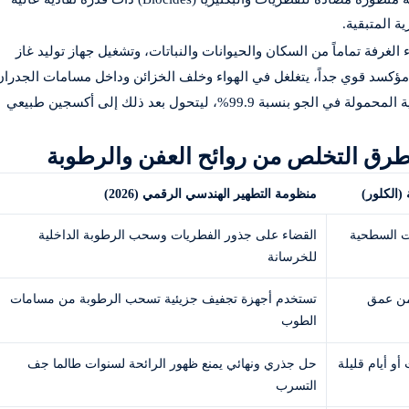
 المتبقية.
 الغرفة تماماً من السكان والحيوانات والنباتات، وتشغيل جهاز توليد غاز
 مؤكسد قوي جداً، يتغلغل في الهواء وخلف الخزائن وداخل مسامات الجدران
ليفتت جزيئات الروائح الكريهة ويقضي على الأبواغ الفطرية المحمولة في الجو بنسبة 99.9%، ليتحول بعد ذلك إلى أكسجين طبيعي
طرق التخلص من روائح العفن والرطوبة
 (الكلور)
منظومة التطهير الهندسي الرقمي (2026)
ات السطحية
القضاء على جذور الفطريات وسحب الرطوبة الداخلية
للخرسانة
من عمق
تستخدم أجهزة تجفيف جزيئية تسحب الرطوبة من مسامات
الطوب
أو أيام قليلة
حل جذري ونهائي يمنع ظهور الرائحة لسنوات طالما جف
التسرب