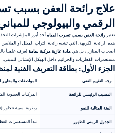
علاج رائحة العفن بسبب تس
الرقمي والبيولوجي للمباني
تعتبر
أحد أبرز المؤشرات التحذي
رائحة العفن بسبب تسرب المياه
هذه الرائحة الكريهة، التي تشبه رائحة التراب المبلل أو الملاب
أصحاب المنازل، بل هي
مادة غازية مركبة سامة
مستعمرات الفطريات والجراثيم داخل الهيكل الإنشائي للمبنى.
الجزء الأول: بطاقة التعريف الفنية لمن
وجه التقييم الفني
المواصفات والمعايير البيئ
المركبات العضوية المتطايرة الميكروب
المسبب الرئيسي للرائحة
رطوبة نسبية تتجاوز
البيئة المثالية للنمو
0%
تبدأ المستعمرات الفط
الجدول الزمني للظهور