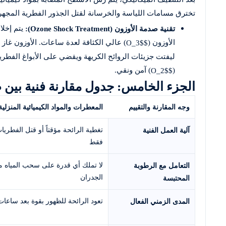
تخترق مسامات اللياسة والخرسانة لقتل الجذور الفطرية المجهرية
يتم إخلاء
تقنية صدمة الأوزون (Ozone Shock Treatment):
الأوزون (
) عالي الكثافة لعدة ساعات. الأوزون غاز
$O_3$
(
) آمن ونقي.
$O_2$
الجزء الخامس: جدول مقارنة فنية بين 
وجه المقارنة والتقييم
المعطرات والمواد الكيميائية المنزلية
تغطية الرائحة مؤقتاً أو قتل الفطري
آلية العمل الفنية
فقط
لا تملك أي قدرة على سحب المياه 
التعامل مع الرطوبة
الجدران
المحتبسة
تعود الرائحة للظهور بقوة بعد ساعات 
المدى الزمني الفعال