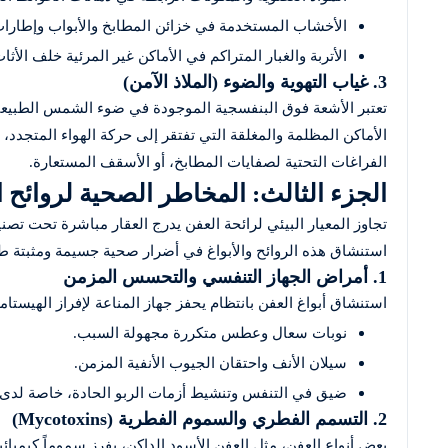
الأخشاب المستخدمة في خزائن المطابخ والأبواب وإطارات 
الأتربة والغبار المتراكم في الأماكن غير المرئية خلف الأثاث
3. غياب التهوية والضوء (الملاذ الآمن)
تعتبر الأشعة فوق البنفسجية الموجودة في ضوء الشمس الطبيعي 
الأماكن المظلمة والمغلقة التي تفتقر إلى حركة الهواء المتجدد
الفراغات التحتية لصفايات المطابخ، أو الأسقف المستعارة.
الجزء الثالث: المخاطر الصحية لروائح ا
استنشاق هذه الروائح والأبواغ في أضرار صحية جسيمة ومثبتة طبي
1. أمراض الجهاز التنفسي والتحسس المزمن
استنشاق أبواغ العفن بانتظام يحفز جهاز المناعة لإفراز الهيست
نوبات سعال وعطس متكررة مجهولة السبب.
سيلان الأنف واحتقان الجيوب الأنفية المزمن.
ضيق في التنفس وتنشيط أزمات الربو الحادة، خاصة لدى ا
2. التسمم الفطري والسموم الفطرية (Mycotoxins)
بعض أنواع العفن، مثل العفن الأسود الداكن، يفرز سموماً كيميائ