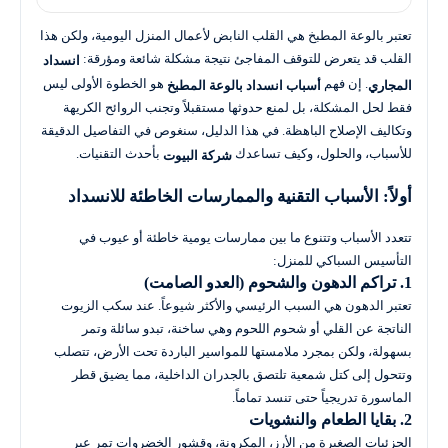
تعتبر بالوعة المطبخ هي القلب النابض لأعمال المنزل اليومية، ولكن هذا
القلب قد يتعرض للتوقف المفاجئ نتيجة مشكلة شائعة ومؤرقة:
انسداد
. إن فهم
هو الخطوة الأولى ليس
المجاري
أسباب انسداد بالوعة المطبخ
فقط لحل المشكلة، بل لمنع حدوثها مستقبلاً وتجنب الروائح الكريهة
وتكاليف الإصلاح الباهظة. في هذا الدليل، سنغوص في التفاصيل الدقيقة
للأسباب، والحلول، وكيف تساعدك
بأحدث التقنيات.
شركة البيوت
أولاً: الأسباب التقنية والممارسات الخاطئة للانسداد
تتعدد الأسباب وتتنوع ما بين ممارسات يومية خاطئة أو عيوب في
التأسيس السباكي للمنزل:
1. تراكم الدهون والشحوم (العدو الصامت)
تعتبر الدهون هي السبب الرئيسي والأكثر شيوعاً. عند سكب الزيوت
الناتجة عن القلي أو شحوم اللحوم وهي ساخنة، تبدو سائلة وتمر
بسهولة، ولكن بمجرد ملامستها للمواسير الباردة تحت الأرض، تتصلب
وتتحول إلى كتل شمعية تلتصق بالجدران الداخلية، مما يضيق قطر
الماسورة تدريجياً حتى تنسد تماماً.
2. بقايا الطعام والنشويات
الجزئيات الصغيرة من الأرز، المكرونة، وقشور الخضروات تمر عبر