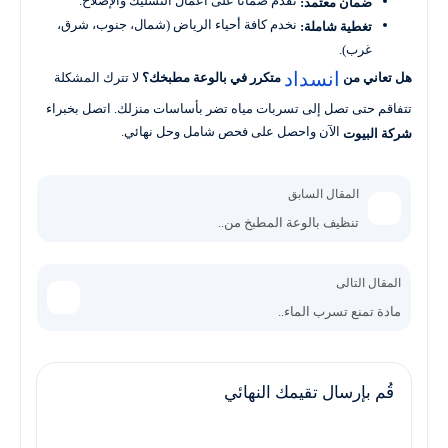
نقدم ضماناً على أعمال التسليك والإصلاح.
ضمان معتمد:
نخدم كافة أحياء الرياض (شمال، جنوب، شرق،
تغطية شاملة:
غرب).
انسداد
هل تعاني من
متكرر في بالوعة مطبخك؟
لا تترك المشكلة
تتفاقم حتى تصل إلى تسربات مياه تضر بأساسات منزلك. اتصل بخبراء
الآن واحصل على فحص شامل وحل نهائي.
شركة البيوت
المقال السابق
تنظيف بالوعة المطبخ من..
المقال التالى
مادة تمنع تسرب الماء..
قُم بإرسال تقيمك النهائي