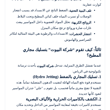
كوارث عقارية:
الضغط الناتج عن الانسداد قد يسبب انفجار
تلف البنية التحتية:
الوصلات أو تسرب المياه خلف كبائن المطبخ وتحت البلاط.
تحلل المواد العضوية داخل المواسير يبعث
الروائح الكريهة:
غازات ضارة وروائح تزعج سكان المنزل.
الانسدادات والرطوبة هي البيئة المثالية لتكاثر
انتشار الحشرات:
الصراصير والهاموش.
ثالثاً: كيف تقوم “شركة البيوت” بتسليك مجاري
المطبخ؟
عندما تفشل الطرق المنزلية، تتدخل
بأحدث ترسانة
شركة البيوت
تكنولوجية في الرياض:
1. تسليك المجاري بالضغط (Hydro Jetting)
نستخدم قوة دفع المياه الهائلة لتفتيت الدهون المتصلبة تماماً. هذه
التقنية لا تفتح مجرى مائياً فحسب، بل تقوم بـ “جلي” جدران المواسير
لتعود كأنها جديدة.
2. الكشف بالكاميرات الحرارية والألياف البصرية
نستخدم كاميرات دقيقة لمعاينة المواسير من الداخل وتحديد مكان