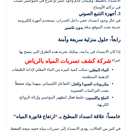
الانسداد بالضبط، وضمان عدم وجود كسر أو شرخ في المواسير تسبب
في تراكم الأوساخ.
3. أجهزة التتبع الصوتي
في حال وجود انسداد خفي داخل الجدران، نستخدم أجهزة إلكترونية
حديثة تحدد الموقع بدقة
.
بدون تكسير
رابعاً: حلول منزلية سريعة وآمنة
إذا كان الانسداد في بدايته، يمكنك تجربة هذه الطرق التي ينصح بها
شركة كشف تسربات المياه بالرياض
خبراء
:
سكب كمية كبيرة من الماء المغلي لإذابة الطبقات
الماء المغلي:
الدهنية السطحية.
التفاعل الكيميائي بينهما يولد ضغطاً
بيكربونات الصودا والخل:
يفتت التراكمات العضوية.
خليط فعال لتطهير المواسير وإزالة الروائح
الملح والليمون:
الكريهة.
خامساً: علاقة انسداد المطبخ بـ “ارتفاع فاتورة المياه”
في كثير من الحالات، يؤدي الانسداد إلى تسربات مياه خفية نتيجة الضغط