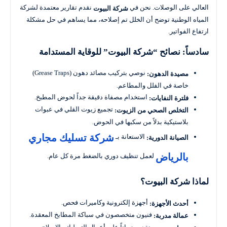
العالي على الوصلات. نحن في
نقدم تقارير معتمدة لشركة
شركة البيوت
المياه الوطنية توضح أن الخلل تم إصلاحه، مما يساهم في حل مشكلة
ارتفاع الفواتير.
سادساً: نصائح “شركة البيوت” للوقاية المستدامة
نوصي بتركيب مصائد دهون (Grease Traps)
مصيدة الدهون:
خاصة في الفلل والمطاعم.
استخدام مصفاة دقيقة جداً لحوض المطبخ.
فلترة النفايات:
تجميع زيوت القلي في عبوات
التخلص الصحي من الزيوت:
بلاستيكية بدلاً من سكبها في الحوض.
شركة تسليك مجاري
الاستعانة بـ
الصيانة الدورية:
بالرياض
لعمل تنظيف دوري بالضغط مرة كل عام.
لماذا شركة البيوت؟
أجهزة إلكترونية وكاميرات فحص.
أحدث الأجهزة:
فنيون متخصصون في سباكة المطابخ المعقدة.
عمالة مدربة: