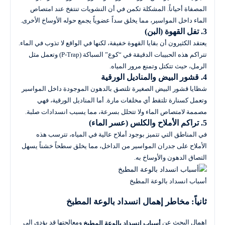
المصفاة أحياناً. المشكلة تكمن في أن النشويات تنتفخ عند امتصاص
الماء داخل المواسير، مما يخلق سداً عضوياً يجمع حوله الأوساخ الأخرى.
3. تفل القهوة (البن)
يعتقد الكثيرون أن بقايا القهوة خفيفة، لكنها في الواقع لا تذوب في الماء.
تتراكم هذه الحبيبات الدقيقة في “كوع” السباكة (P-Trap) وتعمل مثل
الرمل، حيث تتكتل وتمنع مرور المياه.
4. قشور البيض والمناديل الورقية
شظايا قشور البيض الصغيرة تلتصق بالدهون الموجودة داخل المواسير
وتعمل كسنارة تلتقط أي مخلفات مارة. أما المناديل الورقية، فهي
مصممة لامتصاص الماء ولا تتحلل بسرعة، مما يسبب انسدادات صلبة.
5. تراكم الأملاح والكلس (عسر الماء)
في المناطق التي تتميز بوجود أملاح عالية في المياه، تترسب هذه
الأملاح على جدران المواسير من الداخل، مما يخلق سطحاً خشناً يسهل
التصاق الدهون والأوساخ به.
أسباب انسداد بالوعة المطبخ
ثانياً: مخاطر إهمال انسداد بالوعة المطبخ
إهمال البحث عن
ومعالجتها قد يؤدي إلى
أسباب انسداد بالوعة المطبخ