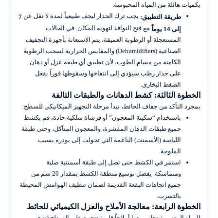
بكميات هائلة من المياه المحبوسة.
يجب ترك الجدار ليجف طبيعياً لمدة لا تقل عن
طريقة التطبيق:
7
مع فتح النوافذ لتهوية المكان. في الحالات
إلى 14 يوماً
المستعجلة أو الرطوبة العميقة، يتم الاستعانة بأجهزة التجفيف
الصناعية (Dehumidifiers) والمقابس الحرارية لسحب الرطوبة
الكامنة من مسام الطوب، لأن تطبيق أي طبقة عزل أو دهان
على جدار رطب سيؤدي إلى انتفاخها وسقوطها فوراً بفعل
الضغط البخاري.
الخطوة الثالثة: كشط الدهانات والطبقات التالفة
بمجرد التأكد من جفاف الحائط، تبدأ مرحلة التجهيز الميكانيكي للسطح:
باستخدام “سكينة المعجون” أو فرشاة سلكية حادة، قم بكشط
جميع طبقات الدهان المقشرة، والمعجون المتآكل، وحتى طبقة
اللياسة (الأسمنت) الناعمة التي تحولت إلى بودرة بسبب
الملوحة.
استمر في الكشط حتى تصل إلى طبقة أسمنتية صلبة
ومتماسكة. يفضل توسيع منطقة الكشط بمقدار 20 سم من
جميع اتجاهات البقعة القديمة لضمان تنظيف الهوامش المحيطة
بالتسرب.
الخطوة الرابعة: معالجة الأملاح والعزل الكيميائي للحائط
المياه المتسربة تجلب معها أملاحاً قلوية تتجمع على السطح (تزهر