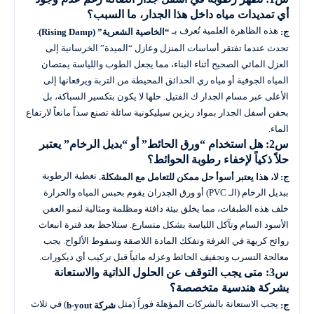
أي تمديدات مياه داخل هذا الجدار، ما السبب؟
هذه الظاهرة العلمية تُعرف بـ
.
ج:
“الخاصية الشعرية” (Rising Damp)
تحدث عندما تفتقر أساسات المنزل وعازل “الميدة” الخرسانية إلى
العزل المائي الصحيح أثناء البناء، مما يجعل الطوب واللياسة يمتصان
المياه الجوفية أو مياه ري الحدائق المحيطة من التربة ويرفعانها إلى
الأعلى عبر مسام الجدار ك الفتيل. حلها لا يكون بتكسير السباكة، بل
بحقن أسفل الجدار بمواد ريزين سيليكونية سائلة تصنع سداً مانعاً لارتفاع
الماء.
س2: هل استخدام “ورق الحائط” أو “بديل الرخام” يعتبر
حلاً ذكياً لإخفاء رطوبة الحوائط؟
تغطية الرطوبة
ج:
لا، هذا يعتبر أسوأ حل ممكن للتعامل مع المشكلة.
ببديل الرخام (الـ PVC) أو ورق الجدران يقوم بحبس المياه والحرارة
خلف هذه الطبقات، مما يخلق بيئة دافئة ومظلمة ومثالية لنمو العفن
الأسود السام وتآكل اللياسة بشكل متسارع. ستلاحظ بعد فترة انبعاث
روائح كريهة في الغرفة وتفكك المادة اللاصقة وسقوط الألواح. يجب
معالجة التسرب وتجفيف الحائط وعزله مائياً قبل تركيب أي ديكورات.
س3: متى يجب التوقف عن الحلول الذاتية والاستعانة
بشركة هندسية متخصصة؟
يجب الاستعانة بالشركات المؤهلة فوراً (مثل
) في ثلاث
ج:
شركة b-yout