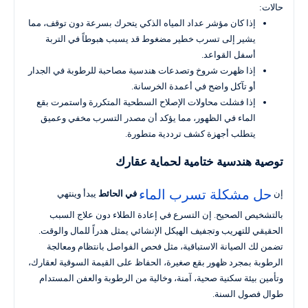
حالات:
إذا كان مؤشر عداد المياه الذكي يتحرك بسرعة دون توقف، مما
يشير إلى تسرب خطير مضغوط قد يسبب هبوطاً في التربة
أسفل القواعد.
إذا ظهرت شروخ وتصدعات هندسية مصاحبة للرطوبة في الجدار
أو تآكل واضح في أعمدة الخرسانة.
إذا فشلت محاولات الإصلاح السطحية المتكررة واستمرت بقع
الماء في الظهور، مما يؤكد أن مصدر التسرب مخفي وعميق
يتطلب أجهزة كشف ترددية متطورة.
توصية هندسية ختامية لحماية عقارك
حل مشكلة تسرب الماء
إن
في الحائط
يبدأ وينتهي
بالتشخيص الصحيح. إن التسرع في إعادة الطلاء دون علاج السبب
الحقيقي للتهريب وتجفيف الهيكل الإنشائي يمثل هدراً للمال والوقت.
تضمن لك الصيانة الاستباقية، مثل فحص الفواصل بانتظام ومعالجة
الرطوبة بمجرد ظهور بقع صغيرة، الحفاظ على القيمة السوقية لعقارك،
وتأمين بيئة سكنية صحية، آمنة، وخالية من الرطوبة والعفن المستدام
طوال فصول السنة.