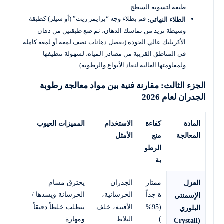
طبقة لتسوية السطح.
قم بطلاء وجه “برايمر زيت” (أو سيلر) كطبقة
الطلاء النهائي:
وسيطة تزيد من تماسك الدهان، ثم ضع طبقتين من دهان
الأكريليك عالي الجودة (يفضل دهانات نصف لمعة أو لمعة كاملة
في المناطق القريبة من مصادر المياه، لسهولة تنظيفها
ولمقاومتها العالية لنفاذ الأبواغ والرطوبة).
الجزء الثالث: مقارنة فنية بين مواد معالجة رطوبة
الجدران لعام 2026
المادة
كفاءة
الاستخدام
المميزات العيوب
المعالجة
منع
الأمثل
الرطو
بة
ممتاز
الجدران
يخترق مسام
العزل
ة جداً
الخرسانية،
الخرسانة ويسدها /
الإسمنتي
(95%
الأقبية، خلف
يتطلب خلطاً دقيقاً
البلوري
)
البلاط
ومهارة
(Crystall