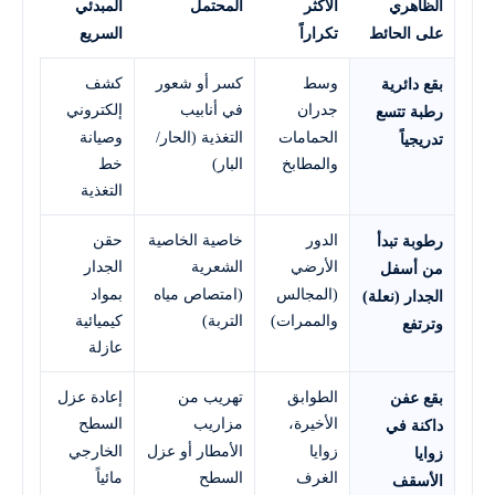
الظاهري
الأكثر
المحتمل
المبدئي
على الحائط
تكراراً
السريع
وسط
كسر أو شعور
كشف
بقع دائرية
جدران
في أنابيب
إلكتروني
رطبة تتسع
الحمامات
التغذية (الحار/
وصيانة
تدريجياً
والمطابخ
البار)
خط
التغذية
الدور
خاصية الخاصية
حقن
رطوبة تبدأ
الأرضي
الشعرية
الجدار
من أسفل
(المجالس
(امتصاص مياه
بمواد
الجدار (نعلة)
والممرات)
التربة)
كيميائية
وترتفع
عازلة
الطوابق
تهريب من
إعادة عزل
بقع عفن
الأخيرة،
مزاريب
السطح
داكنة في
زوايا
الأمطار أو عزل
الخارجي
زوايا
الغرف
السطح
مائياً
الأسقف