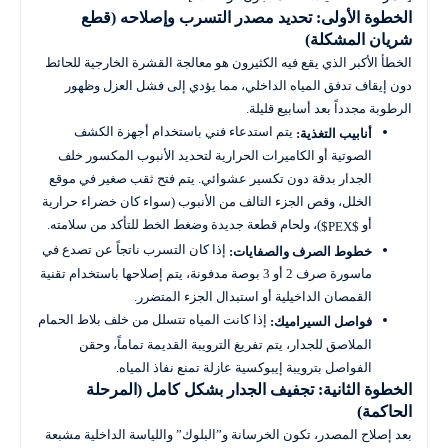
الخطوة الأولى: تحديد مصدر التسرب وإصلاحه (قطع
شريان المشكلة)
الخطأ الأكبر الذي يقع فيه الكثيرون هو معالجة القشرة الخارجية للحائط
دون إيقاف تدفق المياه الداخلي، مما يؤدي إلى فشل العزل وظهور
الرطوبة مجدداً بعد أسابيع قليلة.
يتم استدعاء فني باستخدام أجهزة الكشف
أنابيب التغذية:
الصوتية أو الكاميرات الحرارية لتحديد الأنبوب المكسور خلف
الجدار بدقة دون تكسير عشوائي. يتم فتح ثقب صغير في موقع
الخلل، وقص الجزء التالف من الأنبوب (سواء كان خضراء حرارية
أو
)، ولحام قطعة جديدة وضغط الخط للتأكد من سلامته.
$PEX$
إذا كان التسرب ناتجاً عن تصدع في
خطوط الصرف والصفايات:
ماسورة صرف 2 أو 3 بوصة مدفونة، يتم إصلاحها باستخدام تقنية
القمصان الداخيلية أو استبدال الجزء المتضرر.
إذا كانت المياه تتسلل من خلف بلاط الحمام
فواصل السيراميك:
الملاصق للجدار، يتم تفريغ الترويبة القديمة تماماً، وحقن
الفواصل بترويبة إيبوكسية عازلة تمنع نفاذ المياه.
الخطوة الثانية: تجفيف الجدار بشكل كامل (المرحلة
الحاكمة)
بعد إصلاح المصدر، تكون الخرسانة و”البلوك” واللياسة الداخلية مشبعة