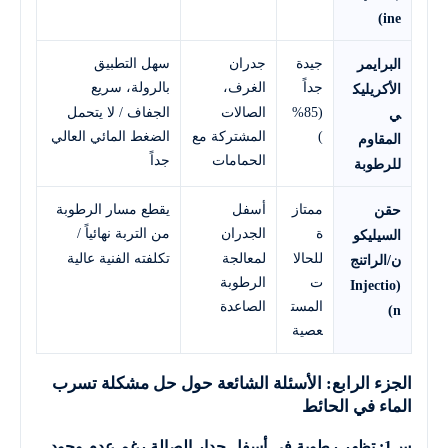
ine)
جيدة
جدران
سهل التطبيق
البرايمر
جداً
الغرف،
بالرولة، سريع
الأكريليك
(85%
الصالات
الجفاف / لا يتحمل
ي
)
المشتركة مع
الضغط المائي العالي
المقاوم
الحمامات
جداً
للرطوبة
ممتاز
أسفل
يقطع مسار الرطوبة
حقن
ة
الجدران
من التربة نهائياً /
السيليكو
للحالا
لمعالجة
تكلفته الفنية عالية
ن/الراتنج
ت
الرطوبة
(Injectio
المست
الصاعدة
n)
عصية
الجزء الرابع: الأسئلة الشائعة حول حل مشكلة تسرب
الماء في الحائط
س1: تظهر رطوبة في أسفل جدار الصالة رغم عدم وجود