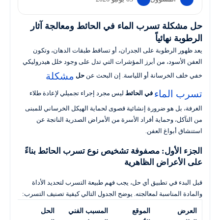
حل مشكلة تسرب الماء في الحائط ومعالجة آثار
الرطوبة نهائياً
يعد ظهور الرطوبة على الجدران، أو تساقط طبقات الدهان، وتكون
العفن الأسود، من أبرز المؤشرات التي تدل على وجود خلل هيدروليكي
مشكلة
خفي خلف الخرسانة أو اللياسة. إن البحث عن
حل
تسرب الماء
في الحائط
ليس مجرد إجراء تجميلي لإعادة طلاء
الغرفة، بل هو ضرورة إنشائية قصوى لحماية الهيكل الخرساني للمبنى
من التآكل، وحماية أفراد الأسرة من الأمراض الصدرية الناتجة عن
استنشاق أبواغ العفن.
الجزء الأول: مصفوفة تشخيص نوع تسرب الحائط بناءً
على الأعراض الظاهرية
قبل البدء في تطبيق أي حل، يجب فهم طبيعة التسرب لتحديد الأداة
والمادة المناسبة لمعالجته. يوضح الجدول التالي كيفية تصنيف التسرب:
العرض
الموقع
المسبب الفني
الحل