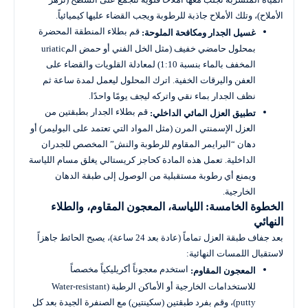
الأملاح)، وتلك الأملاح جاذبة للرطوبة ويجب القضاء عليها كيميائياً.
قم بطلاء المنطقة المحضرة
غسيل الجدار ومكافحة الملوحة:
بمحلول حامضي خفيف (مثل الخل الفني أو حمض المuriatic
المخفف بالماء بنسبة 1:10) لمعادلة القلويات والقضاء على
العفن واليرقات الخفية. اترك المحلول ليعمل لمدة ساعة ثم
نظف الجدار بماء نقي واتركه ليجف يومًا واحدًا.
قم بطلاء الجدار بطبقتين من
تطبيق العزل المائي الداخلي:
العزل الإسمنتي المرن (مثل المواد التي تعتمد على البوليمر) أو
دهان “البرايمر المقاوم للرطوبة والنش” المخصص للجدران
الداخلية. تعمل هذه المادة كحاجز كريستالي يغلق مسام اللياسة
ويمنع أي رطوبة مستقبلية من الوصول إلى طبقة الدهان
الخارجية.
الخطوة الخامسة: اللياسة، المعجون المقاوم، والطلاء
النهائي
بعد جفاف طبقة العزل تماماً (عادة بعد 24 ساعة)، يصبح الحائط جاهزاً
لاستقبال اللمسات النهائية:
استخدم معجوناً أكريليكياً مخصصاً
المعجون المقاوم:
للاستخدامات الخارجية أو الأماكن الرطبة (Water-resistant
putty)، وقم بفرد طبقتين (سكينتين) مع الصنفرة الجيدة بعد كل