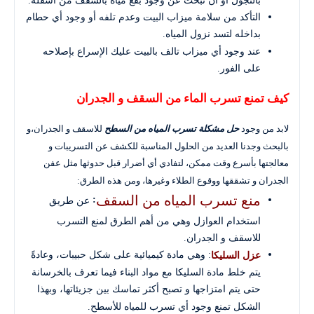
بالتجول أو أن نبحث عن وجود بقع مياه بالسقف من أسفله.
التأكد من سلامة ميزاب البيت وعدم تلفه أو وجود أي حطام
بداخله لتسد نزول المياه.
عند وجود أي ميزاب تالف بالبيت عليك الإسراع بإصلاحه
على الفور.
كيف تمنع تسرب الماء من السقف و الجدران
لابد من وجود
للاسقف و الجدران،و
حل مشكلة تسرب المياه من السطح
بالبحث وجدنا العديد من الحلول المناسبة للكشف عن التسريبات و
معالجتها بأسرع وقت ممكن، لتفادي أي أضرار قبل حدوثها مثل عفن
الجدران و تشققها ووقوع الطلاء وغيرها، ومن هذه الطرق:
منع تسرب المياه من السقف
:
عن طريق
استخدام العوازل وهي من أهم الطرق لمنع التسرب
للاسقف و الجدران.
: وهي مادة كيميائية على شكل حبيبات، وعادةً
عزل السليكا
يتم خلط مادة السليكا مع مواد البناء فيما تعرف بالخرسانة
حتى يتم امتزاجها و تصبح أكثر تماسك بين جزيئاتها، وبهذا
الشكل تمنع وجود أي تسرب للمياه للأسطح.