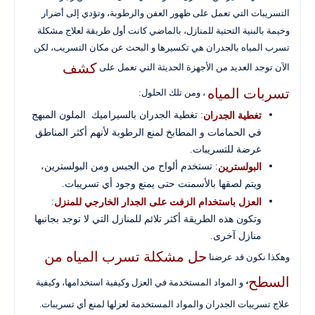
التسريبات التي تعمل على ظهور العفن والرطوبة، وتؤدي إلى أضرار
وخيمة بالبنية التحتية للمنازل، بالماضي كانت أول طريقة لعلاج مشكلة
تسرب المياه بالجدران هي تكسيرها و البحث عن مكان التسريب، لكن
كشف
الآن توجد العديد من الأجهزة الحديثة التي تعمل على
تسربات المياه
، ومن تلك الحلول:
: تغطية الجدران بالسيراميك الملون المبهج
تغطية الجدران
في الحمامات و المطابخ لمنع الرطوبة لأنهم أكثر المناطق
عرضة للتسريبات.
: تستخدم ألواح من الجبس ومن البولسترين،
البولسترين
ويتم لصقها بالأسمنت حتى يمنع وجود أي تسريبات.
:
العزل باستخدام الزفت على الجدار الخارجي للمنزل
وتكون هذه الطريقة أكثر تلائم للمنازل التي لا توجد بجانبها
منازل آخرى.
حل مشكلة تسرب المياه من
وهكذا نكون قد عرضنا
السطح
،
و المواد المستخدمة في العزل وكيفية استخدامها، وكيفية
علاج تسريبات الجدران والمواد المستخدمة لعزلها لمنع أي تسريبات.