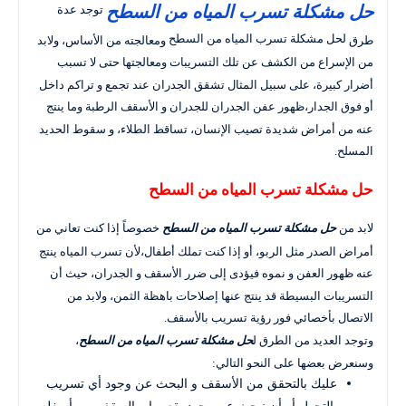
حل مشكلة تسرب المياه من السطح
توجد عدة
لحل مشكلة تسرب المياه من السطح
طرق
ومعالجته من الأساس، ولابد
من الإسراع من الكشف عن تلك التسريبات ومعالجتها حتى لا تسبب
أضرار كبيرة، على سبيل المثال تشقق الجدران عند تجمع و تراكم داخل
أو فوق الجدار،ظهور عفن الجدران للجدران و الأسقف الرطبة وما ينتج
عنه من أمراض شديدة تصيب الإنسان، تساقط الطلاء، و سقوط الحديد
المسلح.
حل مشكلة تسرب المياه من السطح
لابد من
خصوصاً إذا كنت تعاني من
حل مشكلة تسرب المياه من السطح
أمراض الصدر مثل الربو، أو إذا كنت تملك أطفال،لأن تسرب المياه ينتج
عنه ظهور العفن و نموه فيؤدى إلى ضرر الأسقف و الجدران، حيث أن
التسريبات البسيطة قد ينتج عنها إصلاحات باهظة الثمن، ولابد من
الاتصال بأخصائي فور رؤية تسريب بالأسقف.
وتوجد العديد من الطرق ل
،
حل مشكلة تسرب المياه من السطح
وسنعرض بعضها على النحو التالي:
عليك بالتحقق من الأسقف و البحث عن وجود أي تسريب