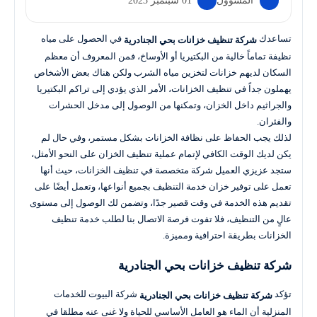
المسؤول
01 سبتمبر 2023
تساعدك
في الحصول على مياه
شركة تنظيف خزانات بحي الجنادرية
نظيفة تماماً خالية من البكتيريا أو الأوساخ، فمن المعروف أن معظم
السكان لديهم خزانات لتخزين مياه الشرب ولكن هناك بعض الأشخاص
يهملون جداً في تنظيف الخزانات، الأمر الذي يؤدي إلى تراكم البكتيريا
والجراثيم داخل الخزان، وتمكنها من الوصول إلى مدخل الحشرات
والفئران.
لذلك يجب الحفاظ على نظافة الخزانات بشكل مستمر، وفي حال لم
يكن لديك الوقت الكافي لإتمام عملية تنظيف الخزان على النحو الأمثل،
ستجد عزيزي العميل شركة متخصصة في تنظيف الخزانات، حيث أنها
تعمل على توفير خزان خدمة التنظيف بجميع أنواعها، وتعمل أيضًا على
تقديم هذه الخدمة في وقت قصير جدًا، وتضمن لك الوصول إلى مستوى
عالٍ من التنظيف، فلا تفوت فرصة الاتصال بنا لطلب خدمة تنظيف
الخزانات بطريقة احترافية ومميزة.
شركة تنظيف خزانات بحي الجنادرية
تؤكد
شركة البيوت للخدمات
شركة تنظيف خزانات بحي الجنادرية
المنزلية أن الماء هو العامل الأساسي للحياة ولا غنى عنه مطلقا في