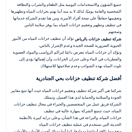
جميع الشؤون والاستخدامات اليومية مثل الطعام والشراب والنظافة
الشخصية والعامة يوميًا، لذلك لا بد منه أننا نهتم بخزانات المياه وتطهيرها
وتعقيمها حفاظاً على صحة أفراد الأسرة، ومن هنا تقدم الشركة خدماتها
في تنظيف وتطهير وتعقيم خزانات المياه بما يوفر سلامة الناس
وصحتهم.
تؤكد أن تنظيف خزانات المياه من الأمور
شركة تنظيف خزانات بالرياض
الحيوية الضرورية للصحة الجيدة وعدم الإضرار بالناس،
وتؤكد أن خزانات المياه تتعرض دائمًا لتراكم الرواسب والمواد العضوية
والفطريات في الماء وعلى جدران الخزانات، وأن إهمالها يؤدي إلى
تلوث المياه بهذه الشوائب وعدم صلاحيتها للاستهلاك.
أفضل شركة تنظيف خزانات بحي الجنادرية
شركتنا هي أكبر شركة تنظيف وتعقيم خزانات المياه حيث أنها تتبع معايير
الجودة والسلامة والحماية لدى هذا العميل، وتمتلك
الشركة فريق عمل من المتخصصين والخبراء في مجال تنظيف خزانات
المياه، حيث تتمتع الشركة بمهارة عالية في تنظيف
خزانات المياه، والبراعة في هذا الشأن، وعلى دراية كبيرة بالأنظمة
الحديثة التي تستخدم في عملية تنظيف خزانات المياه
وتعقيمها بكافة أنواعها وموادها، كما أنها تمتلك أحدث الأدوات والأدوات