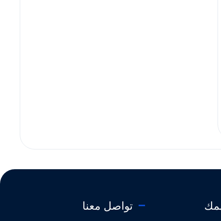
همك
تواصل معنا