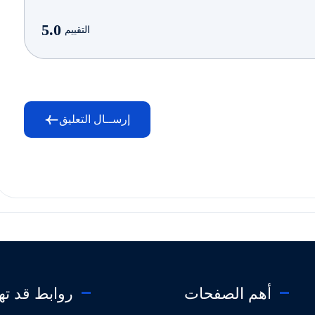
5.0
التقييم
إرســال التعليق
أهم الصفحات
روابط قد ت