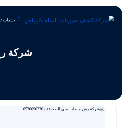
خدمات تس
شركة رش م