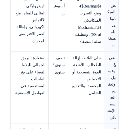
ص
)،
(
أسبوعي
الهيدروليكي
$Bearings$
الميك
ن
المثالي للمياه، منع
ومنع التسرب
انيك
الالتماس
الميكانيكي
ي
(
الكهربائي، وإطالة
$Mechanical\
للم
العمر الافتراضي
)، وتنظيف
Seal$
ضخا
للمحرك
سلة المصفاة
ت
تفري
جلي البلاط، إزالة
نصف
استعادة البريق
غ
الطحالب بالأشعة
سنوي /
الجمالي للبلاط،
وغس
الفوق بنفسجية أو
سنوي
القضاء على بؤر
يل
الأحماض
الطحالب
وتعق
المخففة، والتعقيم
المستعصية في
يم
الشامل
الفواصل الإسمنتية
الج
سم
الإنش
ائي