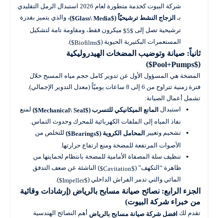
شركة البيوت كخدمة متطورة لعام 2026 استبدال الرمل التقليدي
بـ
، والذي يتميز بقدرة
الزجاج النشط ترشيحيّاً (
)
$Glass\ Media$
ترشيحية تصل إلى
ميكرون فقط، ومقاومة تامة لتشكيل
$5$
المستعمرات البكتيرية الحيوية (
).
$Biofilms$
ثانياً: صيانة وتوضيب المضخات الهيدروليكية
)
(
$Pool+Pumps$
المضخة هي المسؤول الأول عن تدوير كامل حجم مياه المسبح خلال
فترة زمنية تتراوح من 6 إلى 8 ساعات يوميّاً (معدل التدوير الإجمالي).
تشمل أعمال الصيانة:
استبدال
لمنع
المانع الميكانيكي للتسرب (
)
$Mechanical\ Seal$
نفاذ المياه إلى الملفات الكهربائية للمحرك وحدوث التماس.
تشحيم وتغيير
للتخلص من
المحامل الكروية (
)
$Bearings$
الأصوات المرتفعة للمضخة ومنع ارتفاع حرارتها.
تنظيف سلة المصفاة الأمامية للمضخة بانتظام لحمايتها من
ظاهرة “التكهف” (
) الناشئة عن ضعف التدفق
$Cavitation$
المائي والتي تدمر الفراش الداخلي (
).
$Impeller$
الجزء الرابع: نصائح صيانة مسابح بالرياض (إرشادات وقائية
من خبراء شركة البيوت)
تقدم لك
أهم النصائح الهندسية
افضل شركة صيانة مسابح بالرياض