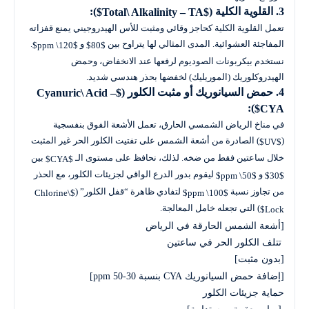
3. القلوية الكلية (
):
$Total\ Alkalinity – TA$
تعمل القلوية الكلية كحاجز وقائي ومثبت للأس الهيدروجيني يمنع قفزاته
المفاجئة العشوائية. المدى المثالي لها يتراوح بين
و
.
$120\ ppm$
$80$
نستخدم بيكربونات الصوديوم لرفعها عند الانخفاض، وحمض
الهيدروكلوريك (الموريليك) لخفضها بحذر هندسي شديد.
4. حمض السيانوريك أو مثبت الكلور (
$Cyanuric\ Acid –
):
CYA$
في مناخ الرياض الشمسي الحارق، تعمل الأشعة الفوق بنفسجية
(
) الصادرة من أشعة الشمس على تفتيت الكلور الحر غير المثبت
$UV$
خلال ساعتين فقط من ضخه. لذلك، نحافظ على مستوى الـ
بين
$CYA$
و
ليقوم بدور الدرع الواقي لجزيئات الكلور، مع الحذر
$50\ ppm$
$30$
من تجاوز نسبة
لتفادي ظاهرة “قفل الكلور” (
$Chlorine\
$100\ ppm$
) التي تجعله خامل المعالجة.
Lock$