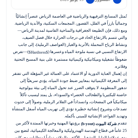
تُمثل المسابح الترفيهية والرياضية في العاصمة الرياض عنصراً إنشائيّاً
وجمالياً بارزاً في الفلل، القصور، المجمعات السكنية، والأندية الرياضية.
ومع ذلك، فإن الطبيعة الجغرافية والمناخية القاسية لمدينة الرياض—
والتي تتسم بالارتفاع الحاد في درجات الحرارة خلال فصل الصيف،
ونشاط الرياح المحملة بالأتربة والغبار (العواصف الرملية)، إلى جانب
الارتفاع النسبي في نسبة ملوحة المياه وعسرها (
)—تفرض
$Hardness$
ضغوطاً تشغيلية وميكانيكية وكيميائية مستمرة على بنية المسبح التحتية
وفلاتره.
إن إهمال العناية الدورية أو الاعتماد على العمالة غير المؤهلة التي تفتقر
إلى المعرفة الكيميائية بمعايير ضبط جودة المياه، يؤدي سريعيّاً إلى
تدهور المنظومة. لا يتوقف الضرر عند تحول المياه إلى بيئة بيولوجية
حاضنة للبكتيريا والطحالب الخضراء والسوداء، بل يمتد ليسبب تآكلاً
ميكانيكياً في المضخات، وانسداداً في الفلاتر الرملية، وصولاً إلى حدوث
تصدعات وشروخ إنشائية خطيرة تؤدي إلى تهريب المياه أسفل المنشأة
وتهديد القواعد الإنشائية للمبنى بأكمله.
تتقدم
برؤيتها المهنية وخبرتها الممتدة لأكثر من
شركة البيوت (b-yout)
25 عاماً في قطاع الهندسة الهيدروليكية والمعالجة الكيميائية، لتضع بين
يدي عملائها الدليل التشغيلي الأكثف والملائم تماماً لمتطلبات محركات