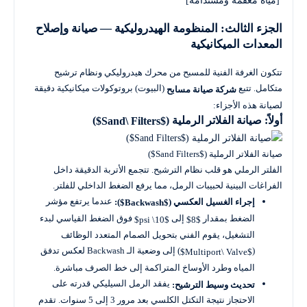
 [مياه معقمة ومستدامة]

الجزء الثالث: المنظومة الهيدروليكية — صيانة وإصلاح
المعدات الميكانيكية
تتكون الغرفة الفنية للمسبح من محرك هيدروليكي ونظام ترشيح
متكامل. تتبع
(البيوت) بروتوكولات ميكانيكية دقيقة
شركة صيانة مسابح
لصيانة هذه الأجزاء:
أولاً: صيانة الفلاتر الرملية (
)
$Sand\ Filters$
صيانة الفلاتر الرملية ($Sand Filters$)
الفلتر الرملي هو قلب نظام الترشيح. تتجمع الأتربة الدقيقة داخل
الفراغات البينية لحبيبات الرمل، مما يرفع الضغط الداخلي للفلتر.
عندما يرتفع مؤشر
إجراء الغسيل العكسي (
):
$Backwash$
الضغط بمقدار
إلى
فوق الضغط القياسي لبدء
$10\ psi$
$8$
التشغيل، يقوم الفني بتحويل الصمام المتعدد الوظائف
(
) إلى وضعية الـ Backwash لعكس تدفق
$Multiport\ Valve$
المياه وطرد الأوساخ المتراكمة إلى خط الصرف مباشرة.
يفقد الرمل السيليكي قدرته على
تحديث وسيط الترشيح:
الاحتجاز نتيجة التكتل الكلسي بعد مرور 3 إلى 5 سنوات. تقدم