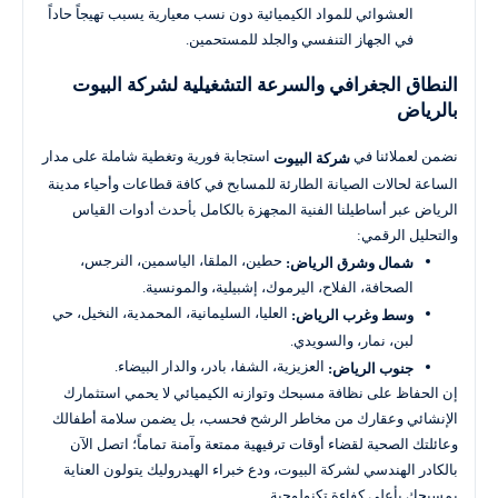
العشوائي للمواد الكيميائية دون نسب معيارية يسبب تهيجاً حاداً
في الجهاز التنفسي والجلد للمستحمين.
النطاق الجغرافي والسرعة التشغيلية لشركة البيوت
بالرياض
نضمن لعملائنا في
استجابة فورية وتغطية شاملة على مدار
شركة البيوت
الساعة لحالات الصيانة الطارئة للمسابح في كافة قطاعات وأحياء مدينة
الرياض عبر أساطيلنا الفنية المجهزة بالكامل بأحدث أدوات القياس
والتحليل الرقمي:
حطين، الملقا، الياسمين، النرجس،
شمال وشرق الرياض:
الصحافة، الفلاح، اليرموك، إشبيلية، والمونسية.
العليا، السليمانية، المحمدية، النخيل، حي
وسط وغرب الرياض:
لبن، نمار، والسويدي.
العزيزية، الشفا، بادر، والدار البيضاء.
جنوب الرياض:
إن الحفاظ على نظافة مسبحك وتوازنه الكيميائي لا يحمي استثمارك
الإنشائي وعقارك من مخاطر الرشح فحسب، بل يضمن سلامة أطفالك
وعائلتك الصحية لقضاء أوقات ترفيهية ممتعة وآمنة تماماً؛ اتصل الآن
بالكادر الهندسي لشركة البيوت، ودع خبراء الهيدروليك يتولون العناية
بمسبحك بأعلى كفاءة تكنولوجية .