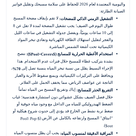
واليومية المعتمدة لعام 2026 للحفاظ على سلامة مسبحك وتقليل فواتير
الصيانة الطارئة:
لا تقم بإيقاف مضخة المسبح
التشغيل الزمني الذكي للمضخات:
طوال اليوم في الصيف؛ يجب تشغيل المضخة لمدة لا تقل عن 8
إلى 10 ساعات يوميّاً، ويفضل جدولة التشغيل في ساعات الليل
والفجر لتقليل استهلاك الطاقة الكهربائية وتفادي تبخر المواد
الكيميائية تحت أشعة الشمس المباشرة.
ننصح
استخدام الأغطية الحرارية للمسابح (
):
$Pool+Covers$
بشدة بتركيب غطاء للمسبح خلال فترات عدم الاستخدام. هذا
الإجراء البسيط يقلل من نسبة تبخر المياه بنسبة تصل إلى
،
70%
ويحافظ على التركيزات الكيميائية، ويمنع سقوط الأتربة والغبار
الناتجة عن عواصف الرياض، مما يخفف الحمل على الفلاتر.
إياك وتفريغ المسبح من المياه تماماً
التفريغ الحذر للمسابح:
خلال فصل الصيف بشكل عشوائي دون استشارة هندسية؛ غياب
الضغط الهيدروليكي للمياه من الداخل مع وجود مياه جوفية أو
ضغط تربة نشط من الخارج قد يؤدي إلى حدوث شروخ هيكلية أو
“انبثاق” المسبح وارتفاعه بالكامل عن الأرض (
$Pool\ Pop-
).
out$
يجب أن يظل منسوب المياه
المراقبة الدقيقة لمنسوب المياه: