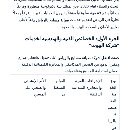
البحث والعملاء لعام 2026. نحن نمتلك بنية تكنولوجية متطورة وفريقاً
ميدانيّاً يضم 49 مهندساً وفنياً مؤهلاً يديرون العمليات عبر 11 فرعاً ومحلاً
تجاريّاً في الرياض لتقديم خدمات
وفقاً لأعلى
صيانة مسابح بالرياض
معايير الأمان والسلامة البيئية والصحية.
الجزء الأول: الخصائص الفنية والهندسية لخدمات
“شركة البيوت”
تعتمد
على جدول تشغيلي صارم
افضل شركة صيانة مسابح بالرياض
ومقنن، يدمج بين الفحص الميكانيكي والمعايرة الكيميائية الدقيقة
لضمان استدامة المسبح ونقاء مياهه:
نوع
الإجراءات الفنية
التواتر
الأثر الإنشائي
الخد
والمعايرة الميدانية
التشغيل
والصحي على
مة
الدقيقة
ي
المسبح
التخ
صصي
ة
بالريا
ض