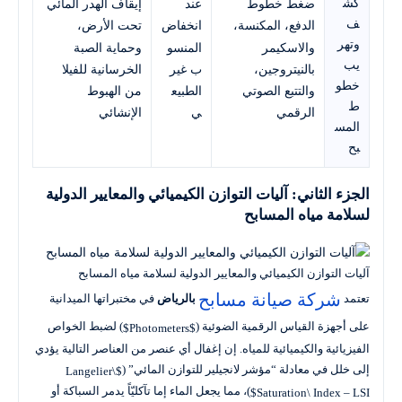
كش
ضغط خطوط
عند
إيقاف الهدر المائي
ف
الدفع، المكنسة،
انخفاض
تحت الأرض،
وتهر
والاسكيمر
المنسو
وحماية الصبة
يب
بالنيتروجين،
ب غير
الخرسانية للفيلا
خطو
والتتبع الصوتي
الطبيع
من الهبوط
ط
الرقمي
ي
الإنشائي
المس
بح
الجزء الثاني: آليات التوازن الكيميائي والمعايير الدولية
لسلامة مياه المسابح
آليات التوازن الكيميائي والمعايير الدولية لسلامة مياه المسابح
شركة صيانة مسابح
تعتمد
بالرياض
في مختبراتها الميدانية
على أجهزة القياس الرقمية الضوئية (
) لضبط الخواص
$Photometers$
الفيزيائية والكيميائية للمياه. إن إغفال أي عنصر من العناصر التالية يؤدي
إلى خلل في معادلة “مؤشر لانجيلير للتوازن المائي” (
$Langelier\
)، مما يجعل الماء إما تآكليّاً يدمر السباكة أو
Saturation\ Index – LSI$