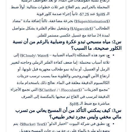
ارتفاع نسبة الفوسفات في الماء، أو بعد العواصف الرملية
المحملة بالجراثيم. يتم العلاج عبر ثلاث خطوات متتالية: أولاً ضبط
الـ
عند
، ثانياً إجراء صدمة كلور قوية
$7.2$
$pH$
(
) بجرعة مضاعفة، ثالثاً إضافة مادة “مضاد
$Superchlorination$
الطحالب” (
) وتشغيل نظام الفلترة بشكل متواصل
$Algaecide$
لمدة 24 ساعة مع غسيل عكسي مستمر للفلتر.
س2: مياه مسبحي تبدو عكرة وضبابية بالرغم من أن نسبة
الكلور صحيحة، ما السبب؟
تعود هذه المشكلة (المياه الضبابية –
) إلى
ج:
$Cloudy\ Water$
ثلاثة أسباب محتملة: إما ضعف كفاءة الفلتر الرملي وحاجته لتغيير
الرمل أو الغسيل، أو بداية نمو طحالب مجهرية قبل تلونها، أو
ارتفاع الأس الهيدروجيني والقلوية مما يسبب ترسب جزيئات
الكالسيوم الدقيقة معلقة في الماء. نعالج ذلك باستخدام مادة
“مجمع الجزيئات” (
) التي تجمع الأجزاء
$Clarifier\ / \ Flocculant$
الدقيقة لترسب في القاع ثم سحبها بالمكنسة إلى الصرف
مباشرة مع ضبط الـ
.
$pH$
س3: كيف يمكنني التأكد من أن المسبح يعاني من تسرب
مائي مخفي وليس مجرد تبخر طبيعي؟
نطبق في شركة البيوت “اختبار الدلو” (
). يتم
ج:
$Bucket\ Test$
وضع دلو مليء بالماء على درجة من درجات المسبح وتعديل