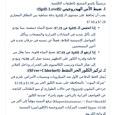
ترسيبيّاً يكسو المسبح بالطبقات الكلسية:
1. ضبط الأس الهيدروجيني (
):
$pH\ Level$
يجب أن يُحافظ على مستوى الـ
بدقة متناهية بين النطاق المعياري
$pH$
و
.
$7.6$
$7.2$
تصبح المياه حمضية، مما يؤدي
إذا انخفض الـ
عن
:
$7.2$
$pH$
إلى تآكل شديد في المبادلات الحرارية والمضخات، وتآكل
الفواصل الإسمنتية للبلاط، فضلاً عن تسببه في حرقان شديد في
أعين المستحمين.
تصبح المياه قلوية، مما يقلل من
إذا ارتفع الـ
عن
:
$7.6$
$pH$
فاعلية وقدرة الكلور على التطهير بنسبة تصل إلى
، ويؤدي
50%
إلى تعكر المياه وترسب الكالسيوم على الجدران وداخل الفلاتر.
2. تركيز الكلور الحر النشط (
):
$Free+Chlorine$
يُمثل الخط الدفاعي الأول ضد الميكروبات ومسببات الأمراض. نلتزم في
“شركة البيوت” بالمحافظة على نسبة الكلور الحر بين
و
$3.0$
$1.0$
جزء في المليون (
). في حالات الطوارئ أو نمو الطحالب الناتجة
$ppm$
عن العواصف الترابية بالرياض، نقوم بإجراء “صدمة الكلور”
(
) برفع النسبة مؤقتاً إلى أكثر من
$Superchlorination\ / \ Pool+Shock$
لتفتيت المركبات النيتروجينية (الكلورامين) المسببة
$10.0\ ppm$
للروائح الكريهة.