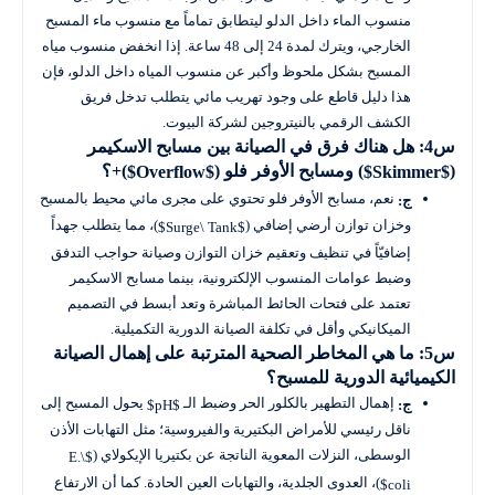
منسوب الماء داخل الدلو ليتطابق تماماً مع منسوب ماء المسبح
الخارجي، ويترك لمدة 24 إلى 48 ساعة. إذا انخفض منسوب مياه
المسبح بشكل ملحوظ وأكبر عن منسوب المياه داخل الدلو، فإن
هذا دليل قاطع على وجود تهريب مائي يتطلب تدخل فريق
الكشف الرقمي بالنيتروجين لشركة البيوت.
س4: هل هناك فرق في الصيانة بين مسابح الاسكيمر
(
) ومسابح الأوفر فلو (
)+؟
$Overflow$
$Skimmer$
نعم، مسابح الأوفر فلو تحتوي على مجرى مائي محيط بالمسبح
ج:
وخزان توازن أرضي إضافي (
)، مما يتطلب جهداً
$Surge\ Tank$
إضافيّاً في تنظيف وتعقيم خزان التوازن وصيانة حواجب التدفق
وضبط عوامات المنسوب الإلكترونية، بينما مسابح الاسكيمر
تعتمد على فتحات الحائط المباشرة وتعد أبسط في التصميم
الميكانيكي وأقل في تكلفة الصيانة الدورية التكميلية.
س5: ما هي المخاطر الصحية المترتبة على إهمال الصيانة
الكيميائية الدورية للمسبح؟
إهمال التطهير بالكلور الحر وضبط الـ
يحول المسبح إلى
ج:
$pH$
ناقل رئيسي للأمراض البكتيرية والفيروسية؛ مثل التهابات الأذن
الوسطى، النزلات المعوية الناتجة عن بكتيريا الإيكولاي (
$E.\
)، العدوى الجلدية، والتهابات العين الحادة. كما أن الارتفاع
coli$