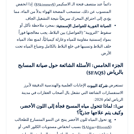
دائماً عند منتصف فتحة الـ الاسكيمر (
). إذا انخفض
$Skimmer$
المنسوب عن ذلك، ستسحب المضخة الهواء بدلاً من الماء، مما
يؤدي إلى احتراق المحرك سريعيّاً نتيجة التشغيل الجاف.
بمجرد ملاحظة تآكل أو
الصيانة الفورية للفواصل الإسمنتية:
سقوط “الترويبة” (الفواصل) بين البلاط، يجب معالجتها فوراً
بمواد إسمنتية مقاومة للمياه وعازلة كيميائيّاً، لمنع نفاذ المياه
خلف البلاط وتسببها في خلع البلاط بالكامل وضياع المياه تحت
الأرض.
الجزء الخامس: الأسئلة الشائعة حول صيانة المسابح
بالرياض (
)
$FAQ$
تستعرض
الإجابات العلمية والهندسية الدقيقة لأبرز
شركة البيوت
الاستفسارات الشائعة التي تشغل بال أصحاب العقارات في مدينة
الرياض لعام 2026:
س1: لماذا تتحول مياه المسبح فجأة إلى اللون الأخضر،
وكيف يتم علاجها جذريّاً؟
تحول المياه للون الأخضر ينتج عن النمو المتسارع للطحالب
ج:
(
) بسبب انخفاض مستويات الكلور الحر، أو
$Algae+Bloom$