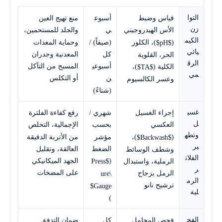
التوا
قياس وضبط
أسبوع
منع تهيج العين
زن
الأس الهيدروجيني
ي
والجلد للمستحمين،
الكيم
(
)، الكلور
(صيفاً) /
وحماية المعدات
$pH$
يائي
كل
المعدنية وجدران
الحر، القلوية
الرق
الكلية (
)،
أسبوعي
المسبح من التآكل
$TA$
مي
ن
أو التكلس
وعسر الكالسيوم
(شتاءً)
غسي
إجراء الغسيل
شهري /
رفع كفاءة الفلترة
ل
العكسي
بحسب
الإجمالية، التخلص
وتطه
)،
(
مؤشر
من الأتربة الدقيقة
$Backwash$
ير
الضغط
العالقة، وتقليل
وشطف الوسائط
الفلات
(
الجهد الميكانيكي
الرملية، واستبدال
$Press
ر
على المضخات
الرمل بزجاج
ure\
الرم
ترشيح نانو
Gauge$
لية
)
الفح
فحص المحامل
كل
ضمان التدفق