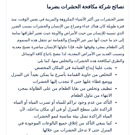
نصائح شركة مكافحة الحشرات بضرما
تعتبر الحشرات من أكثر الأشياء المكروهة والمريبة في نفس الوقت، منذ
فترة طويلة كان هناك عداء وصراع بين الإنسان والحشرات بسبب الضرر
الذي تسببه للإنسان من حيث الأمراض والأوبئة حيث تعتبر أطرافها سامة
إلى حد ما حيث أنها تمر عبر الأوساخ والقمامة ثم تنتقل هذه السموم
إلى الطعام بمجرد وقوفها عليه، فإذا تناولها الإنسان مباشرة تصبح معدية
وتسبب العديد من الأمراض المعدية، لذا ننصح باتباع كافة الوسائل
والطرق لمكافحة هذه الحشرات والتخلص منها، كما يلي:
يجب علينا إيداع القمامة في المكان المخصص.
التخلص من حاوية القمامة بأسرع ما يمكن بعيداً عن المنزل
ووضع غطاء عليها حتى لا تنجذب إليها الحشرات.
تنظيف وتخلص من بقايا الطعام من على الطاولة بمجرد
الانتهاء من تناول الطعام.
التأكد من عدم وجود تراكم للمياه أو تسرب المياه أو المياه
الراكدة على سطح المنزل أو في أي مكان بداخله، لأن
المياه الراكدة تمثل بيئة مناسبة لنمو الحشرات.
كما ينبغي التأكد من إغلاق جميع البالوعات الموجودة في
المنزل حتى لا تدخل الحشرات من خلالها.