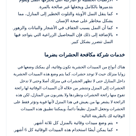
بتدميرها بالكامل ويجعلها غير صالحة بالمرة.
كما ينقل النمل الأوبئة والتلوث الخطير إلى المنازل، مما
يشكل مخاطر على صحة الإنسان.
كما أن النمل يسبب الجفاف في الأشجار والنباتات والزهور.
بالإضافة إلى ذلك فإن المحاصيل الزراعية التي يتواجد فيها
النمل تتضرر بشكل كبير.
خدمات شركة مكافحة الحشرات بضرما
هناك أنواع من المبيدات الحشرية تكون وقائية، أي يمكنك وضعها في
زوايا منزلك حيث لا توجد حشرات، كما يتم وضع هذه المبيدات الحشرية
داخل المنازل حتى لا تظهر الحشرات في منزلك أصلا وحتى لا تدخل
الحشرات إلى المنزل وتنتشر من خلاله لأن المبيدات الوقائية لها رائحة
تفوح منها رائحة الحشرات وتطردها ولا يقتربون من المنازل، لكن هذه
الرائحة لا يشعر بها من يعيش في هذا المنزل لأنها قوية وتؤثر فقط على
الحشرات وتجعل المنزل نظيفاً دائماً، ويمكننا تطبيق هذه المبيدات
الوقائية لك بالطريقة التالية:
يتم وضع مبيدات وقائية بالمنزل كل ثلاثة أشهر.
كما يمكن أيضًا استخدام هذه المبيدات الوقائية كل 6 أشهر.