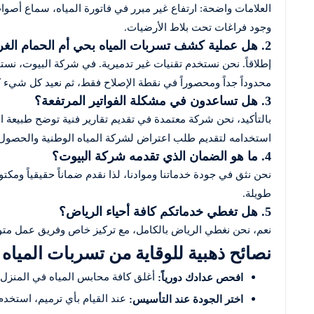
العلامات واضحة: ارتفاع غير مبرر في فاتورة المياه، سماع أصوات
وجود فراغات تحت بلاط الأرضيات.
2. هل عملية كشف تسربات المياه بحي أم الحمام الغربي تتطلب تكسيراً؟
إطلاقاً. نحن نستخدم تقنيات غير تدميرية. في شركة البيوت، نست
محدوداً جداً ومحصوراً في نقطة الإصلاح فقط، ثم نعيد كل شيء ك
3. هل تساعدون في مشكلة الفواتير المرتفعة؟
بالتأكيد، نحن شركة معتمدة في تقديم تقارير فنية توضح طبيعة 
استخدامه لتقديم طلب اعتراض لشركة المياه الوطنية والحصول
4. ما هو الضمان الذي تقدمه شركة البيوت؟
نحن نثق في جودة خدماتنا وموادنا، لذا نقدم ضماناً حقيقياً ومكت
طويلة.
5. هل تغطي خدماتكم كافة أحياء الرياض؟
نعم، نحن نغطي الرياض بالكامل، مع تركيز خاص وفريق عمل متو
نصائح ذهبية للوقاية من تسربات المياه
أغلق كافة محابس المياه في المنزل،
افحص عدادك دورياً:
عند القيام بأي ترميم، استخد
اختر الجودة عند التأسيس: