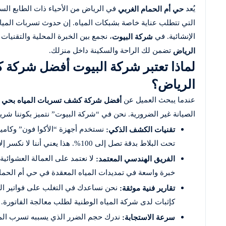
يُعد
في الرياض من الأحياء ذات الطابع السكن
حي أم الحمام الغربي
التي تتطلب عناية خاصة بشبكات المياه. إن حدوث تسربات المياه 
الإنشائية. في
، نجمع بين الخبرة المحلية والتقنيات
شركة البيوت
تضمن لك الراحة والسكينة داخل منزلك.
الرياض
لماذا تعتبر شركة البيوت أفضل شركة 
الرياض؟
عندما يبحث العميل عن
أفضل شركة كشف تسربات المياه بحي أم
الصيانة غير الضرورية. نحن في “شركة البيوت” نتميز بكوننا شريكاً
نستخدم أجهزة “الأكوا فون” وكامير
تقنيات الكشف الذكي:
تحت البلاط بدقة تصل إلى 100%. هذا يعني أننا لا نكسر إلا في مكان العطل تحديداً، مما يحافظ على جمالية منزلك.
لا نعتمد على العمالة العشوائي
الفريق الهندسي المعتمد:
خبرة واسعة في تمديدات المياه المعقدة في حي أم الحمام
نحن نساعدك في التغلب على فواتير الم
تقارير فنية موثقة:
كإثبات لدى شركة المياه الوطنية لطلب معالجة الفاتورة.
ندرك حجم الضرر الذي يسببه تسرب المي
سرعة الاستجابة: