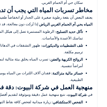
سكان حي أم الحمام الغربي.
مخاطر تسربات المياه التي يجب أن تدر
يعتقد البعض أن بقعة رطوبة صغيرة على الجدار أو انخفاضاً طفي
إذا تُركت دون معالجة، قد ت
المياه بحي أم الحمام الغربي الرياض
الرطوبة المستمرة تصل إلى هيكل الم
تآكل حديد التسليح:
تماسك الأعمدة والأساسات.
ظهور التشققات في الدهانا
تلف التشطيبات والديكورات:
ترميم مكلفة.
تسرب المياه يخلق بيئة مثالية لن
الروائح الكريهة والعفن:
أمراضاً تنفسية.
فقدان آلاف اللترات من المياه يوميا
خسائر مالية متراكمة:
الطبيعية.
منهجية العمل في شركة البيوت: دقة
في
، نتبع منهجية عمل دقيقة وموثوقة لتقديم أفضل
شركة البيوت
زيارة ميدانية لفحص كافة نقاط الت
الفحص الاستكشافي: