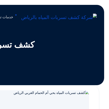
خدمات تس
كشف تسربا