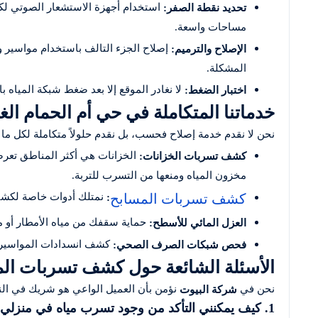
استخدام أجهزة الاستشعار الصوتي لكش
تحديد نقطة الصفر:
مساحات واسعة.
إصلاح الجزء التالف باستخدام مواسير 
الإصلاح والترميم:
المشكلة.
لا نغادر الموقع إلا بعد ضغط شبكة المياه ب
اختبار الضغط:
خدماتنا المتكاملة في حي أم الحمام الغ
نحن لا نقدم خدمة إصلاح فحسب، بل نقدم حلولاً متكاملة لكل ما
الخزانات هي أكثر المناطق تعر
كشف تسربات الخزانات:
مخزون المياه ومنعها من التسرب للتربة.
كشف تسربات المسابح
:
نمتلك أدوات خاصة لكشف 
حماية سقفك من مياه الأمطار أو م
العزل المائي للأسطح:
كشف انسدادات المواسير وت
فحص شبكات الصرف الصحي:
الأسئلة الشائعة حول كشف تسربات الم
نحن في
نؤمن بأن العميل الواعي هو شريك في النجاح
شركة البيوت
1. كيف يمكنني التأكد من وجود تسرب مياه في منزلي؟