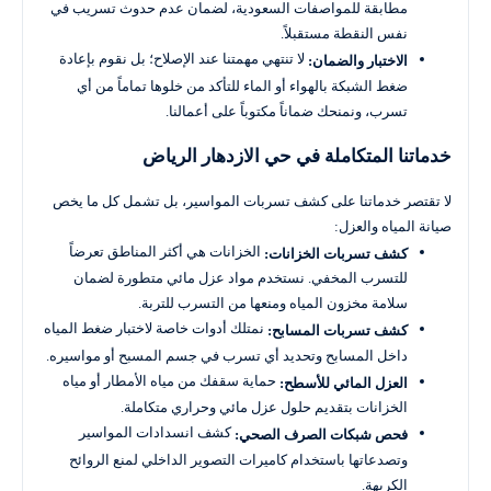
مطابقة للمواصفات السعودية، لضمان عدم حدوث تسريب في
نفس النقطة مستقبلاً.
لا تنتهي مهمتنا عند الإصلاح؛ بل نقوم بإعادة
الاختبار والضمان:
ضغط الشبكة بالهواء أو الماء للتأكد من خلوها تماماً من أي
تسرب، ونمنحك ضماناً مكتوباً على أعمالنا.
خدماتنا المتكاملة في حي الازدهار الرياض
لا تقتصر خدماتنا على كشف تسربات المواسير، بل تشمل كل ما يخص
صيانة المياه والعزل:
الخزانات هي أكثر المناطق تعرضاً
كشف تسربات الخزانات:
للتسرب المخفي. نستخدم مواد عزل مائي متطورة لضمان
سلامة مخزون المياه ومنعها من التسرب للتربة.
نمتلك أدوات خاصة لاختبار ضغط المياه
كشف تسربات المسابح:
داخل المسابح وتحديد أي تسرب في جسم المسبح أو مواسيره.
حماية سقفك من مياه الأمطار أو مياه
العزل المائي للأسطح:
الخزانات بتقديم حلول عزل مائي وحراري متكاملة.
كشف انسدادات المواسير
فحص شبكات الصرف الصحي:
وتصدعاتها باستخدام كاميرات التصوير الداخلي لمنع الروائح
الكريهة.