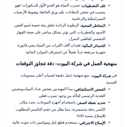
تسرب المياه هو العدو الأول للديكورات؛ فهو
تلف التشطيبات:
يتسبب في تقشر الدهانات، تلف ورق الحائط، وهبوط الأرضيات
السيراميكية والرخامية.
الرطوبة الزائدة تخلق بيئة خصبة لنمو العفن
المخاطر الصحية:
الأسود والفطريات، التي تؤثر بشكل مباشر على صحة الجهاز
التنفسي لقاطني المنزل.
فقدان آلاف اللترات من المياه يعني فاتورة
الخسائر المالية:
شهرية مرتفعة جداً، فضلاً عن استنزاف الموارد المائية.
منهجية العمل في شركة البيوت: دقة تتجاوز التوقعات
في
، نتبع منهجية عمل دقيقة لضمان أعلى مستويات
شركة البيوت
الخدمة:
يبدأ المهندس بفحص عداد المياه ومحبس
الفحص الاستكشافي:
التغذية الرئيسي للتأكد من وجود تسرب فعلي.
باستخدام أجهزة الموجات، نحدد مكان
تحديد نقطة الصفر:
الكسر بدقة سنتيمترية، مما يقلل من حجم التكسير المطلوب
للإصلاح بنسبة 90%.
نستخدم قطع غيار ومواسير ذات جودة عالية
الإصلاح الاحترافي: