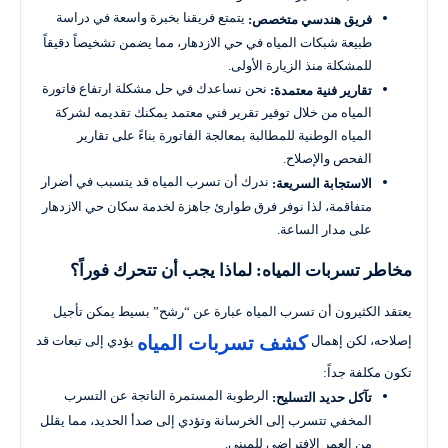
يتمتع فريقنا بخبرة واسعة في دراسة
فريق هندسي متخصص:
طبيعة شبكات المياه في حي الازدهار، مما يضمن تشخيصاً دقيقاً
للمشكلة منذ الزيارة الأولى.
نحن نساعدك في حل مشكلة ارتفاع فاتورة
تقارير فنية معتمدة:
المياه من خلال توفير تقرير فني معتمد يمكنك تقديمه لشركة
المياه الوطنية للمطالبة بمعالجة الفاتورة بناءً على تقارير
الفحص والإصلاح.
ندرك أن تسرب المياه قد يتسبب في أضرار
الاستجابة السريعة:
متفاقمة، لذا نوفر فرق طوارئ جاهزة لخدمة سكان حي الازدهار
على مدار الساعة.
مخاطر تسربات المياه: لماذا يجب أن تتحرك فوراً؟
يعتقد الكثيرون أن تسرب المياه عبارة عن “رشح” بسيط يمكن تأجيل
كشف تسربات المياه
إصلاحه، لكن إهمال
يؤدي إلى تبعات قد
تكون مكلفة جداً:
الرطوبة المستمرة الناتجة عن التسرب
تآكل حديد التسليح:
المخفي تتسرب إلى الخرسانة وتؤدي إلى صدأ الحديد، مما يقلل
من العمر الافتراضي للمبنى.