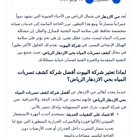
يُعد
في شمال الرياض من الأحياء الحيوية التي تشهد نمواً
حي الازدهار
عمرانياً متسارعاً. ومع هذا التطور، تبرز الحاجة الماسة إلى خدمات صيانة
متخصصة تحافظ على سلامة البنية التحتية للمنازل والفلل. إن مشكلة
تسربات المياه ليست مجرد عطل تقني، بل هي تحدٍ يؤثر على سلامة
الهيكل الإنشائي للمبنى. في
، نقدم لك الحلول الأكثر تطوراً
شركة البيوت
في مجال
، حيث نجمع بين
كشف تسربات المياه بحي الازدهار الرياض
التقنية المتقدمة والخبرة الفنية لضمان حماية ممتلكاتك.
لماذا تعتبر شركة البيوت أفضل شركة كشف تسربات
المياه بحي الازدهار الرياض؟
عندما يبحث أهالي حي الازدهار عن
أفضل شركة كشف تسربات المياه
، فإنهم يبحثون عن الأمانة، الدقة، والاحترافية. نحن
بحي الازدهار الرياض
في شركة البيوت ندرك حجم المسؤولية، ولذلك نتميز بالآتي:
نستخدم أحدث أجهزة الاستشعار
الاعتماد على التقنيات الحديثة:
الصوتي (الأكوا فون) والكاميرات الحرارية المتطورة التي تتيح لنا
تحديد مسار التسرب داخل الجدران أو تحت الأرضيات دون
الحاجة لتكسير مساحات واسعة.