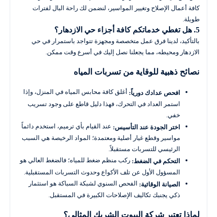
كافة أعمال الإصلاح وتغيير المواسير، لنضمن لك راحة البال لفترات
طويلة.
5. هل تغطي خدماتكم كافة أجزاء حي الازدهار؟
بالتأكيد، لدينا فرق عمل متخصصة ومجهزة تتواجد باستمرار في حي
الازدهار ومحيطه، مما يجعلنا نصل إليك في أسرع وقت ممكن.
نصائح ذهبية للوقاية من تسربات المياه
أغلق كافة محابس المياه في المنزل، وإذا
افحص عدادك دورياً:
استمر العداد في التحرك، فهذا دليل قاطع على وجود تسريب
خفي.
عند القيام بأي ترميم، استخدم دائماً
اختر الجودة عند التأسيس:
مواسير وقطع غيار أصلية ومعتمدة؛ المواد الرخيصة هي السبب
الرئيسي للتسربات مستقبلاً.
ركب منظم ضغط للمياه؛ فالضغط العالي هو
التحكم في الضغط:
المسؤول الأول عن تلف الأكواع وحدوث التسربات المستقبلية.
الفحص السنوي لشبكة السباكة هو استثمار
الصيانة الوقائية:
ذكي يجنبك تكاليف الإصلاحات الكبيرة في المستقبل.
لماذا تعتبر شركة البيوت الشريك المثالي؟