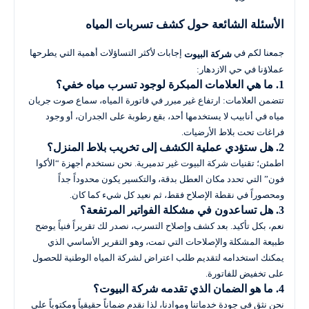
الأسئلة الشائعة حول كشف تسربات المياه
جمعنا لكم في
إجابات لأكثر التساؤلات أهمية التي يطرحها
شركة البيوت
عملاؤنا في حي الازدهار:
1. ما هي العلامات المبكرة لوجود تسرب مياه خفي؟
تتضمن العلامات: ارتفاع غير مبرر في فاتورة المياه، سماع صوت جريان
مياه في أنابيب لا يستخدمها أحد، بقع رطوبة على الجدران، أو وجود
فراغات تحت بلاط الأرضيات.
2. هل ستؤدي عملية الكشف إلى تخريب بلاط المنزل؟
اطمئن؛ تقنيات شركة البيوت غير تدميرية. نحن نستخدم أجهزة “الأكوا
فون” التي تحدد مكان العطل بدقة، والتكسير يكون محدوداً جداً
ومحصوراً في نقطة الإصلاح فقط، ثم نعيد كل شيء كما كان.
3. هل تساعدون في مشكلة الفواتير المرتفعة؟
نعم، بكل تأكيد. بعد كشف وإصلاح التسرب، نصدر لك تقريراً فنياً يوضح
طبيعة المشكلة والإصلاحات التي تمت، وهو التقرير الأساسي الذي
يمكنك استخدامه لتقديم طلب اعتراض لشركة المياه الوطنية للحصول
على تخفيض للفاتورة.
4. ما هو الضمان الذي تقدمه شركة البيوت؟
نحن نثق في جودة خدماتنا وموادنا، لذا نقدم ضماناً حقيقياً ومكتوباً على