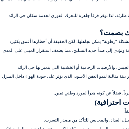
ارئة، لذا نوفر فرقاً جاهزة للتحرك الفوري لخدمة سكان حي الرائد
لك بصمت؟
لة “رطوبة” يمكن تجاهلها، لكن الحقيقة أن أخطارها أعمق بكثير:
نة وتؤدي إلى صدأ حديد التسليح، مما يضعف استقرار المبنى على المدى
بس، والأرضيات الرخامية أو الخشبية التي يتميز بها حي الرائد.
بيئة مثالية لنمو العفن الأسود، الذي يؤثر على جودة الهواء داخل المنزل
اً، فضلاً عن كونه هدراً لمورد وطني ثمين.
 احترافية)
اً:
يل، العداد، والمحابس للتأكد من مصدر التسرب.
ف مسار المواسير وتحديد مكان الكسر بدقة متناهية دون الحاجة لتكسير