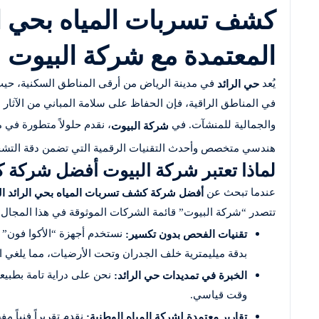
كشف تسربات المياه بحي الر
المعتمدة مع شركة البيوت
يُعد
في مدينة الرياض من أرقى المناطق السكنية، حيث 
حي الرائد
في المناطق الراقية، فإن الحفاظ على سلامة المباني من الآثار 
والجمالية للمنشآت. في
، نقدم حلولاً متطورة في
شركة البيوت
هندسي متخصص وأحدث التقنيات الرقمية التي تضمن دقة التش
لماذا تعتبر شركة البيوت أفضل شركة 
عندما تبحث عن
أفضل شركة كشف تسربات المياه بحي الرائد ا
تتصدر “شركة البيوت” قائمة الشركات الموثوقة في هذا المجال بف
نستخدم أجهزة “الأكوا فون” ا
تقنيات الفحص بدون تكسير:
بدقة ميليمترية خلف الجدران وتحت الأرضيات، مما يلغي 
نحن على دراية تامة بطبيع
الخبرة في تمديدات حي الرائد:
وقت قياسي.
نقدم تقريراً فنياً 
تقارير معتمدة لشركة المياه الوطنية: