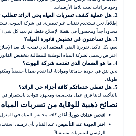
وجود فراغات تحت بلاط الأرضيات.
2. هل عملية كشف تسربات المياه بحي الرائد تتطلب تكسيراً؟
إطلاقاً. نحن نستخدم تقنيات غير تدميرية. في شركة البيوت، نست
محدوداً جداً ومحصوراً في نقطة الإصلاح فقط، ثم نعيد كل شيء ك
3. هل تساعدون في تخفيض فاتورة المياه؟
نعم، بكل تأكيد. تقريرنا الفني المعتمد الذي نمنحه لك بعد الإصل
اعتراض رسمي لشركة المياه الوطنية للمطالبة بتخفيض الفاتورة
4. ما هو الضمان الذي تقدمه شركة البيوت؟
نحن نثق في جودة خدماتنا وموادنا، لذا نقدم ضماناً حقيقياً ومكت
طويلة.
5. هل تغطي خدماتكم كافة أجزاء حي الرائد؟
بالتأكيد، لدينا فرق عمل متخصصة ومجهزة تتواجد باستمرار في 
نصائح ذهبية للوقاية من تسربات المياه
أغلق كافة محابس المياه في المنزل،
افحص عدادك دورياً:
عند القيام بأي ترميم، استخدم
اختر الجودة عند التأسيس:
الرئيسي للتسربات مستقبلاً.