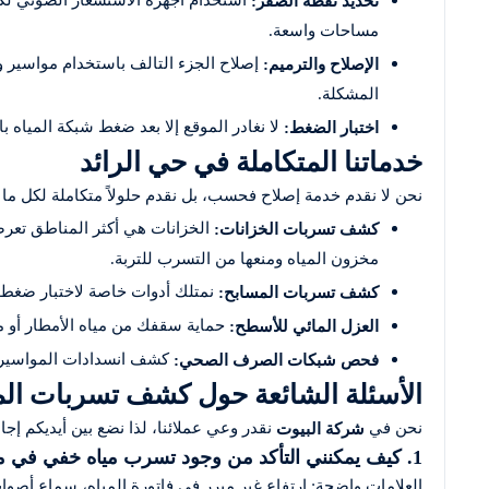
تحديد نقطة الصفر:
مساحات واسعة.
إصلاح الجزء التالف باستخدام مواسير 
الإصلاح والترميم:
المشكلة.
لا نغادر الموقع إلا بعد ضغط شبكة المياه با
اختبار الضغط:
خدماتنا المتكاملة في حي الرائد
نحن لا نقدم خدمة إصلاح فحسب، بل نقدم حلولاً متكاملة لكل ما
الخزانات هي أكثر المناطق تعر
كشف تسربات الخزانات:
مخزون المياه ومنعها من التسرب للتربة.
نمتلك أدوات خاصة لاختبار ضغط 
كشف تسربات المسابح:
حماية سقفك من مياه الأمطار أو م
العزل المائي للأسطح:
كشف انسدادات المواسير وت
فحص شبكات الصرف الصحي:
الأسئلة الشائعة حول كشف تسربات المي
نحن في
نقدر وعي عملائنا، لذا نضع بين أيديكم إجاب
شركة البيوت
1. كيف يمكنني التأكد من وجود تسرب مياه خفي في منزلي؟
العلامات واضحة: ارتفاع غير مبرر في فاتورة المياه، سماع أصوات