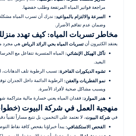
مراجعة فواتير المياه المرتفعة وطلب خفضها.
ندرك أن تسرب المياه مشكلة ط
السرعة والالتزام بالمواعيد:
وضمان عدم تفاقم الأضرار.
مخاطر تسربات المياه: كيف تهدد منز
يعتقد الكثيرون أن
هي مجرد مشك
تسربات المياه بحي الرائد الرياض
المياه المتسربة تتفاعل مع الخرسا
تآكل الهيكل الإنشائي:
البعيد.
تسبب الرطوبة تلف الدهانات، الج
تشوه الديكورات الفاخرة:
الرطوبة الدائمة داخل الجدران توفر 
نمو الفطريات والعفن:
ويسبب مشاكل صحية لأفراد الأسرة.
فقدان المياه يعني خسارة مالية متراكمة شهري
هدر الموارد:
منهجية العمل في شركة البيوت (خطوات
في
، لا نعتمد على التخمين، بل نتبع مساراً تقنياً دقيق
شركة البيوت
يبدأ خبراؤنا بفحص كافة نقاط التوص
الفحص الاستكشافي:
استخدام أجهزة الاستشعار الصوتي لكش