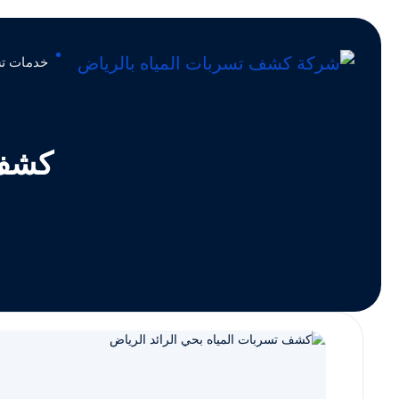
خدمات تس
كشف 