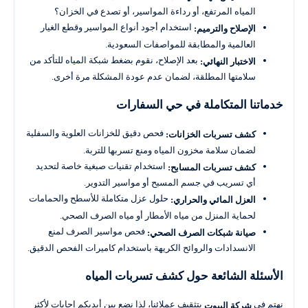
المياه المرتفع، أو رداءة المواسير، أو تصدع في الخزان؟
استخدام أجود أنواع المواسير وقطع الغيار
الإصلاح والترميم:
العالمية والمطابقة للمواصفات السعودية.
بعد الإصلاح، نقوم بضغط شبكة المياه للتأكد من
الاختبار النهائي:
سلامتها المطلقة، لضمان عدم عودة المشكلة مرة أخرى.
خدماتنا المتكاملة في حي السفارات
فحص دقيق للخزانات العلوية والسفلية
كشف تسربات الخزانات:
لضمان سلامة مخزون المياه ومنع تسربها للتربة.
استخدام تقنيات صبغية خاصة لتحديد
كشف تسربات المسابح:
أي تسريب في جسم المسبح أو مواسير التدوير.
حلول عزل متكاملة للأسطح والحمامات
العزل المائي والحراري:
لحماية المنزل من مياه الأمطار أو مياه الصرف الصحي.
فحص مواسير الصرف لمنع
صيانة شبكات الصرف الصحي:
الانسدادات والروائح الكريهة باستخدام كاميرات الفحص الدقيق.
الأسئلة الشائعة حول كشف تسربات المياه
نهتم في
بتثقيف عملائنا، لذا نضع بين أيديكم إجابات لأكثر
شركة البيوت