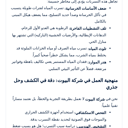
تجاهل هذه التسربات يؤدي إلى مخاطر جسيمة:
تسرب المياه لفترات طويلة يتسبب
ضعف الأساسات الخرسانية:
في تآكل الخرسانة وصدأ حديد التسليح، مما يضعف هيكل المبنى
بالكامل.
الرطوبة هي العدو الأول للرخام،
تلف التشطيبات الفاخرة:
الدهانات الإيطالية، والأرضيات الخشبية (الباركيه) التي تشتهر بها
منازل الحي.
تسرب مياه الصرف أو مياه الخزانات الملوثة قد
تلوث المياه:
يختلط بمياه الشرب، مما يشكل خطراً صحياً كبيراً.
فقدان المياه المستمر يعني تكاليف باهظة وفواتير
هدر الموارد:
مرتفعة، فضلاً عن التأثير البيئي السلبي.
منهجية العمل في شركة البيوت: دقة في الكشف وحل
جذري
نحن في
لا نعمل بطريقة التجربة والخطأ، بل نعتمد مساراً
شركة البيوت
تقنياً علمياً:
استخدام أجهزة الكشف الحراري
الفحص الاستكشافي:
والموجات فوق الصوتية لتحديد نقطة التسرب بدقة.
دراسة سبب التسرب؛ هل هو بسبب ضغط
التشخيص الهندسي: