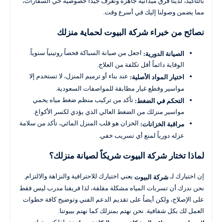
بالتأكيد، لدينا فرق ميدانية جاهزة ونعرف جيداً خصوصية حي السفارات،
مما يضمن وصولنا إليك في أسرع وقت.
نصائح من خبراء شركة البيوت لحماية منزلك
اجعل من صيانة السباكة فحصاً روتينياً سنوياً.
الصيانة الدورية:
الوقاية دائماً أقل تكلفة من العلاج.
عند بناء أو ترميم المنزل، لا تستخدم إلا
اختيار المواد الأصلية:
مواسير وقطع غيار مطابقة للمواصفات السعودية.
تأكد من تركيب منظم ضغط مياه يحمي
التحكم في الضغط:
مواسير منزلك من الضغط العالي الذي يؤدي لكسر الأكواع.
الخزان هو قلب المنزل المائي، تأكد من سلامة
مراقبة الخزانات:
عزله دورياً لمنع أي تسريب خفي.
لماذا تختار شركة البيوت شريكاً لصيانة منزلك؟
إن اختيارك لـ
يعني اختيارك للاحترافية والنزاهة والالتزام.
شركة البيوت
نحن ندرك أن تسربات المياه مشكلة مقلقة، لذا فريقنا مدرب ليس فقط
على الإصلاح، ولكن أيضاً على تقديم الدعم الفني وتوضيح كافة خطوات
العمل لك بكل شفافية. نحن نهتم بمنزلك كما نهتم ببيوتنا.