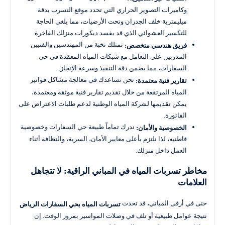
وكاميرات التصوير الحراري التي تحدد موقع التسرب بدقة
ميليمترية خلف الجدران وتحت الأرضيات، مما يلغي الحاجة
للتكسير العشوائي الذي قد يفسد ديكورات منزلك الفاخرة.
نمتلك نخبة من المهندسين والفنيين
فريق هندسي متخصص:
المدربين على التعامل مع شبكات المياه المعقدة في حي
السفارات، مما يضمن دقة التنفيذ وسرعة الإنجاز.
نحن نساعدك في معالجة مشاكل فواتير
تقارير فنية معتمدة:
المياه المرتفعة من خلال تقديم تقارير فنية موثقة ومعتمدة،
يمكن تقديمها لشركة المياه الوطنية لدعم طلبات الاعتراض على
الفاتورة.
ندرك تماماً طبيعة حي السفارات وخصوصية
الخصوصية والأمان:
قاطنيه، لذا نلتزم بأعلى معايير الأمان، السرية، والنظافة أثناء
العمل داخل منزلك.
مخاطر تسربات المياه في المباني الراقية: لا تتجاهل
العلامات
حتى في أرقى المباني، قد تحدث
تسربات المياه بحي السفارات الرياض
نتيجة عوامل طبيعية أو تلف في وصلات المواسير بمرور الوقت. إن