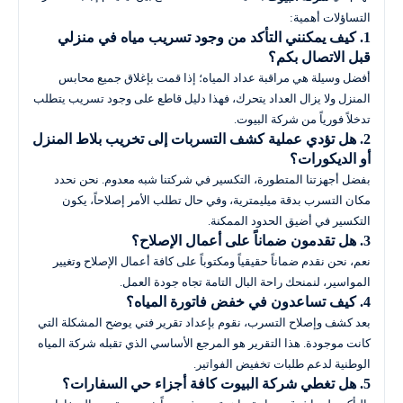
التساؤلات أهمية:
1. كيف يمكنني التأكد من وجود تسريب مياه في منزلي
قبل الاتصال بكم؟
أفضل وسيلة هي مراقبة عداد المياه؛ إذا قمت بإغلاق جميع محابس
المنزل ولا يزال العداد يتحرك، فهذا دليل قاطع على وجود تسريب يتطلب
تدخلاً فورياً من شركة البيوت.
2. هل تؤدي عملية كشف التسربات إلى تخريب بلاط المنزل
أو الديكورات؟
بفضل أجهزتنا المتطورة، التكسير في شركتنا شبه معدوم. نحن نحدد
مكان التسرب بدقة ميليمترية، وفي حال تطلب الأمر إصلاحاً، يكون
التكسير في أضيق الحدود الممكنة.
3. هل تقدمون ضماناً على أعمال الإصلاح؟
نعم، نحن نقدم ضماناً حقيقياً ومكتوباً على كافة أعمال الإصلاح وتغيير
المواسير، لنمنحك راحة البال التامة تجاه جودة العمل.
4. كيف تساعدون في خفض فاتورة المياه؟
بعد كشف وإصلاح التسرب، نقوم بإعداد تقرير فني يوضح المشكلة التي
كانت موجودة. هذا التقرير هو المرجع الأساسي الذي تقبله شركة المياه
الوطنية لدعم طلبات تخفيض الفواتير.
5. هل تغطي شركة البيوت كافة أجزاء حي السفارات؟