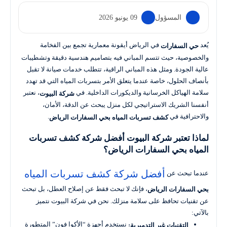
المسؤول
09 يونيو 2026
يُعد
في الرياض أيقونة معمارية تجمع بين الفخامة
حي السفارات
والخصوصية، حيث تتسم المباني فيه بتصاميم هندسية دقيقة وتشطيبات
عالية الجودة. ومثل هذه المباني الراقية، تتطلب خدمات صيانة لا تقبل
بأنصاف الحلول، خاصة عندما يتعلق الأمر بتسربات المياه التي قد تهدد
سلامة الهياكل الخرسانية والديكورات الداخلية. في
، نعتبر
شركة البيوت
أنفسنا الشريك الاستراتيجي لكل منزل يبحث عن الدقة، الأمان،
والاحترافية في
.
كشف تسربات المياه بحي السفارات الرياض
لماذا تعتبر شركة البيوت أفضل شركة كشف تسربات
المياه بحي السفارات الرياض؟
أفضل شركة كشف تسربات المياه
عندما تبحث عن
، فإنك لا تبحث فقط عن إصلاح العطل، بل تبحث
بحي السفارات الرياض
عن تقنيات تحافظ على سلامة منزلك. نحن في شركة البيوت نتميز
بالآتي:
نستخدم أجهزة “الأكوا فون” المتطورة
التقنيات غير التدميرية: