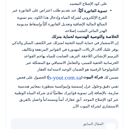
على كود الإصلاح المعتمد.
عند تقديم طلب اعتراض على الفاتورة عبر
تسوية الفاتورة آليّاً:
الفرع الإلكتروني لشركة المياه وإدخال هذا الكود، يتم تسوية
المبالغ المالية الإضافية وتعديل الفاتورة آليّاً وإسقاط مديونية
الهدر المائي المثبت إصلاحه.
الخلاصة والتوصية الهندسية لحماية منزلك
إن الاستثمار في حماية البنية التحتية لمنزلك عبر الكشف المبكر والذكي
يوفر عليك آلاف الريالات المهدورة في الفواتير المرتفعة وتكاليف
الترميم الإنشائي اللاحقة. النزيف الصامت للمياه يهاجم القواعد
الخرسانية الخفية للمبنى، والتعامل الاستباقي مع المشكلة عبر
التكنولوجيا الرقمية هو الضمان الوحيد لاستدامة العقار.
b-yout.com.sa
تضمن لك
شركة البيوت (
)
الحصول على فحص
تقني دقيق وحلول عزل إسمنتية وإيبوكسية متطورة بمعايير هندسية
صارمة، بالإضافة إلى تسوية فواتيرك نظاميّاً لدى شركة المياه الوطنية
عبر كود الإصلاح الموحد. أبقِ عقارك آمناً ومستداماً واتصل بالفريق
الاستشاري لشركة البيوت الآن.
المقال السابق