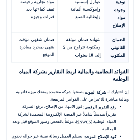
عوازل إسمنتية
مواد تجارية رخيصة
نوعية
وإيبوكسية ألمانية
تفقد كفاءتها بعد
وجودة
وإيطالية الصنع
فترات وجيزة
مواد
الإصلاح
شهادة ضمان موثقة
ضمان شفهي مؤقت
الضمان
ومكتوبة تتراوح من
ينتهي بمجرد مغادرة
5
القانوني
الموقع
إلى 10 سنوات
المكتوب
الفوائد النظامية والمالية لربط التقارير بشركة المياه
الوطنية
إن اختيارك لـ
بصفتها شركة معتمدة يمنحك ميزة قانونية
شركة البيوت
ومالية مباشرة للاعتراض على الفواتير المرتفعة:
فور الانتهاء من الإصلاح، ترفع الشركة
رفع التقرير الرقمي:
تقريراً هندسيّاً شاملاً عبر المنصة الإلكترونية المعتمدة لشركة
المياه الوطنية (
)، موثقاً بالفحص وصور الموقع قبل وبعد
$NWC$
المعالجة.
يستلم العميل رسالة نصية عبر جواله تحتوي
كود الإصلاح الموحد: