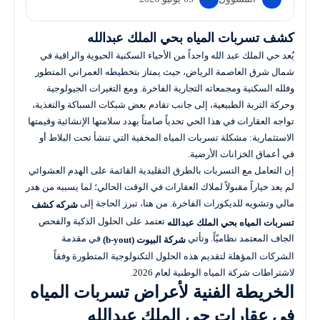
كشف تسربات المياه بحي الملك عبدالله
يُعد حي الملك عبد الله واحداً من الأحياء السكنية الحيوية والراقية في
شمال شرق العاصمة الرياض، حيث يمتاز بتخطيطه العمراني المتطور
وفلله السكنية ومجمعاته التجارية الفاخرة. ومع التغيرات الجيولوجية
وحركة التربة الطبيعية، إلى جانب تقادم بعض شبكات السباكة والتغذية،
تواجه العقارات في هذا الحي تحدياً صامتاً يهدد سلامتها الإنشائية وقيمتها
الاستثمارية: مشكلة تسربات المياه المخفية التي تنشأ تحت البلاط أو
في أعماق الخزانات الأرضية.
إن التعامل مع التسربات بالطرق التقليدية القائمة على الهدم العشوائي
لم يعد خياراً مقبولاً لملاك العقارات في الوقت الحالي؛ لما يسببه من هدر
مالي وتشويه للديكورات الفاخرة. من هنا، تبرز الحاجة إلى
شركه كشف
تعتمد على الحلول الذكية والفحص
تسربات المياه بحي الملك عبدالله
الجاف المعتمد نظاميّاً. وتأتي
في مقدمة
شركة البيوت (b-yout)
الشركات المؤهلة لتقديم هذه الحلول التكنولوجية المتطورة وفقاً
لاشتراطات شركة المياه الوطنية لعام 2026.
الخريطة الفنية لأعراض تسربات المياه
في عقارات حي الملك عبدالله