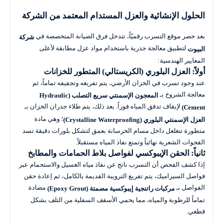
الحلول الإنشائية والعزل المستدام المعتمد من الشركة
بعد حصر موقع التسرب رقميّاً، تتدخل فرق الصيانة المتخصصة في
شركة
لتطبيق معالجة جذرية باستخدام مواد عزل مطابقة لأعلى
البيوت
المعايير الهندسية:
أولاً: العزل البلوري (الكريستالي) المتطور للخزانات
عند وجود تسرب في الخزان الأرضي، يتم تفريغه وتجفيفه تماماً، ثم
معالجة الشروخ بـ
المعجون الإسمنتي سريع التصلب (Hydraulic
لإيقاف تدفق المياه فوراً. بعد ذلك، يتم طلاء جدران الخزان بـ
Cement)
؛ وهي مادة
العزل الإسمنتي البلوري (Crystalline Waterproofing)
متطورة تتغلغل داخل مسام الخرسانة بعمق لتشكل بلورات دقيقة تسد
الفجوات الشعرية نهائياً وتمنع نفاذ المياه مستقبلاً.
ثانياً: الحقن الإيبوكسي لفواصل بلاط الحمامات والمطابخ
إذا كشف الفحص أن التسرب ناتج عن نفاذ مياه الغسيل والاستحمام عبر
فواصل السيراميك، يتم تفريغ الترويبة القديمة بالكامل، ثم إعادة حقن
الفواصل بـ
مضادة
مركبات راتنجية إيبوكسية مصمتة (Epoxy Grout)
تماماً للرطوبة والمياه، مما يحمي الأسقف السفلية من التلف بشكل
قطعي.