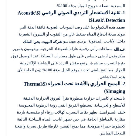
السمعية لنقطة خروج المياه بدقة 100%

1. تقنية الاستشعار الترددي الصوتي الرقمي (
$Acoustic\
)
Leak\ Detection$
تعتمد هذه التكنولوجيا على رصد الموجات الصوتية فائقة الدقة التي
تتولد نتيجة اندفاع المياه بضغط عالٍ من الثقوب أو الشروخ الشعرية
داخل الأنابيب المدفونة. يرتدي مهندسو
شركة البيوت بحي الملك
سماعات رأس رقمية عازلة للضوضاء الخرجية، ويقومون بتمرير
عبدالله
ميكروفون أرضي حساس على طول مسارات السباكة. عند الوصول فوق
بؤرة التسرب مباشرة، يرتفع مؤشر التردد على الشاشة الإلكترونية
للجهاز، مما يتيح للفني تحديد موقع الخلل بدقة 100% دون الحاجة لأي
هدم استكشافي.
2. المسح الحراري بالأشعة تحت الحمراء (
$Thermal\
)
Imaging$
باستخدام كاميرات حرارية متطورة تقرأ الفروق الحرارية الدقيقة
للأسطح والخرسانة، يستطيع الفريق الفني رؤية الرطوبة المحبوسة
خلف السيراميك. تظهر نقاط التسرب كهالات زرقاء أو بنفسجية باردة
مقارنة بالمناطق الجافة، في حين تظهر أنابيب المياه الساخنة التالفة
كخطوط حمراء متوهجة، مما يمنح الفنيين خارطة طريق بصرية واضحة
للتدخل المباشر.