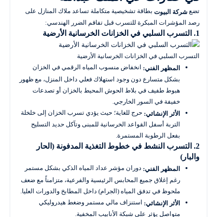
تضع
بطاقة تشخيصية متكاملة تساعد ملاك المنازل على
شركة البيوت
رصد المؤشرات المبكرة للتسرب قبل تفاقم الضرر الهندسي:
1. التسرب السلبي في الخزانات الخرسانية الأرضية
التسرب السلبي في الخزانات الخرسانية الأرضية
انخفاض منسوب المياه الرقمي في الخزان
المظهر الفني:
بشكل متسارع دون وجود استهلاك فعلي داخل المنزل، مع ظهور
هبوط طفيف في بلاط الحوش المحيط بالخزان أو تصدعات
خفيفة في السور الخارجي.
حرج للغاية؛ حيث يؤدي تسرب الخزان إلى خلخلة
الأثر الإنشائي:
التربة أسفل القواعد الخرسانية للمبنى وتآكل حديد التسليح
بفعل الرطوبة المستمرة.
2. التسرب النشط في خطوط التغذية المدفونة (الحار
والبار)
دوران مؤشر عداد المياه الذكي بشكل مستمر
المظهر الفني:
رغم إغلاق جميع المحابس الرئيسية والفرعية، متزامناً مع ضعف
ملحوظ في تدفق المياه (الجرام) داخل المطابخ والدورات العليا.
استنزاف مالي مستمر وضغط هيدروليكي
الأثر الإنشائي:
متواصل يؤثر على شبكة الأنابيب المخفية.