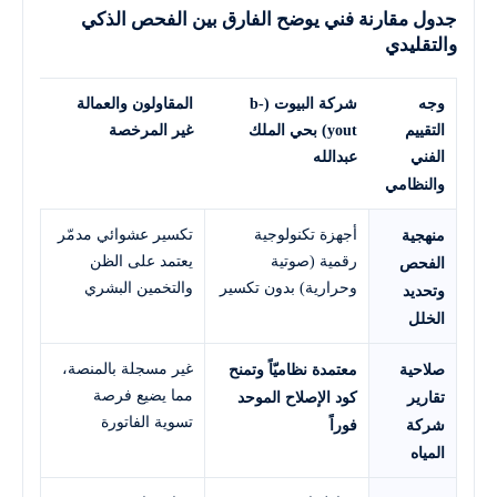
جدول مقارنة فني يوضح الفارق بين الفحص الذكي
والتقليدي
وجه
شركة البيوت (b-
المقاولون والعمالة
التقييم
yout) بحي الملك
غير المرخصة
الفني
عبدالله
والنظامي
أجهزة تكنولوجية
تكسير عشوائي مدمّر
منهجية
رقمية (صوتية
يعتمد على الظن
الفحص
وحرارية) بدون تكسير
والتخمين البشري
وتحديد
الخلل
غير مسجلة بالمنصة،
صلاحية
معتمدة نظاميّاً وتمنح
مما يضيع فرصة
تقارير
كود الإصلاح الموحد
تسوية الفاتورة
شركة
فوراً
المياه