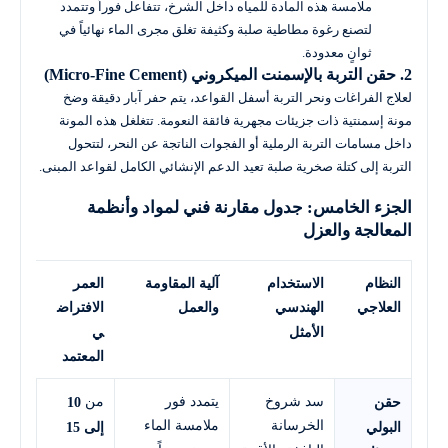
ملامسة هذه المادة للمياه داخل الشرخ، تتفاعل فوراً وتتمدد
لتصنع رغوة مطاطية صلبة وكثيفة تغلق مجرى الماء نهائياً في
ثوانٍ معدودة.
2. حقن التربة بالإسمنت الميكروني (Micro-Fine Cement)
لعلاج الفراغات ونحر التربة أسفل القواعد، يتم حفر آبار دقيقة وضخ
مونة إسمنتية ذات جزيئات مجهرية فائقة النعومة. تتغلغل هذه المونة
داخل مسامات التربة الرملية أو الفجوات الناتجة عن النحر، لتتحول
التربة إلى كتلة صخرية صلبة تعيد الدعم الإنشائي الكامل لقواعد المبنى.
الجزء الخامس: جدول مقارنة فني لمواد وأنظمة
المعالجة والعزل
النظام
الاستخدام
آلية المقاومة
العمر
العلاجي
الهندسي
والعمل
الافتراض
الأمثل
ي
المعتمد
من
سد شروخ
يتمدد فور
حقن
10
الخرسانة
ملامسة الماء
البولي
إلى 15