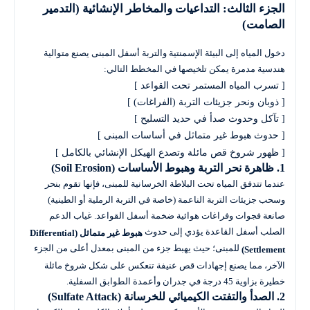
الجزء الثالث: التداعيات والمخاطر الإنشائية (التدمير
الصامت)
دخول المياه إلى البيئة الإسمنتية والتربة أسفل المبنى يصنع متوالية
هندسية مدمرة يمكن تلخيصها في المخطط التالي:
[ ظهور شروخ قص مائلة وتصدع الهيكل الإنشائي بالكامل ]

1. ظاهرة نحر التربة وهبوط الأساسات (Soil Erosion)
عندما تتدفق المياه تحت البلاطة الخرسانية للمبنى، فإنها تقوم بنحر
وسحب جزيئات التربة الناعمة (خاصة في التربة الرملية أو الطينية)
صانعة فجوات وفراغات هوائية ضخمة أسفل القواعد. غياب الدعم
الصلب أسفل القاعدة يؤدي إلى حدوث
هبوط غير متماثل (Differential
للمبنى؛ حيث يهبط جزء من المبنى بمعدل أعلى من الجزء
Settlement)
الآخر، مما يصنع إجهادات قص عنيفة تنعكس على شكل شروخ مائلة
خطيرة بزاوية 45 درجة في جدران وأعمدة الطوابق السفلية.
2. الصدأ والتفتت الكيميائي للخرسانة (Sulfate Attack)