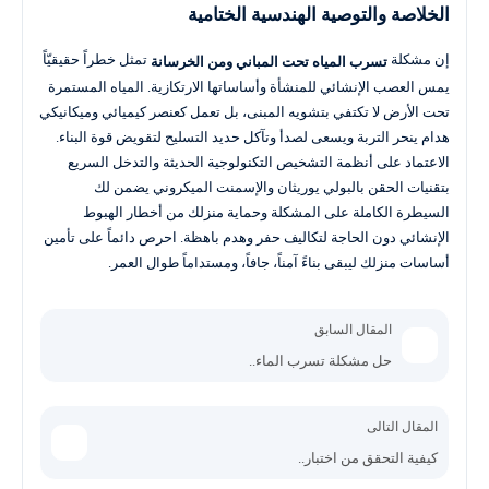
الخلاصة والتوصية الهندسية الختامية
إن مشكلة
تمثل خطراً حقيقيّاً
تسرب المياه تحت المباني ومن الخرسانة
يمس العصب الإنشائي للمنشأة وأساساتها الارتكازية. المياه المستمرة
تحت الأرض لا تكتفي بتشويه المبنى، بل تعمل كعنصر كيميائي وميكانيكي
هدام ينحر التربة ويسعى لصدأ وتآكل حديد التسليح لتقويض قوة البناء.
الاعتماد على أنظمة التشخيص التكنولوجية الحديثة والتدخل السريع
بتقنيات الحقن بالبولي يوريثان والإسمنت الميكروني يضمن لك
السيطرة الكاملة على المشكلة وحماية منزلك من أخطار الهبوط
الإنشائي دون الحاجة لتكاليف حفر وهدم باهظة. احرص دائماً على تأمين
أساسات منزلك ليبقى بناءً آمناً، جافاً، ومستداماً طوال العمر.
المقال السابق
حل مشكلة تسرب الماء..
المقال التالى
كيفية التحقق من اختبار..