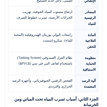
للمبنى، تآكل حديد التسليح
الإنشائي
ارتفاع منسوب المياه الجوفية، تهريب
المصادر
الخزانات الأرضية، تسرب خطوط الصرف
الرئيسية
للمياه
راتنجات البولي يوريثان الهيدروفيلية (المحبة
المادة
للماء)، ميكرو-إسمنت
العلاجية
للحقن
نظام العزل الصندوقي (Tanking System)
منظومة
باستخدام لفائف البي في سي (
)
$PVC$
الحماية
الاستباقية
الفحص الرقمي الجيوفيزيائي، وأجهزة الرصد
آلية الرصد
الحراري والترددي
المعتمدة
الجزء الثاني: أسباب تسرب المياه تحت المباني ومن
الخرسانة