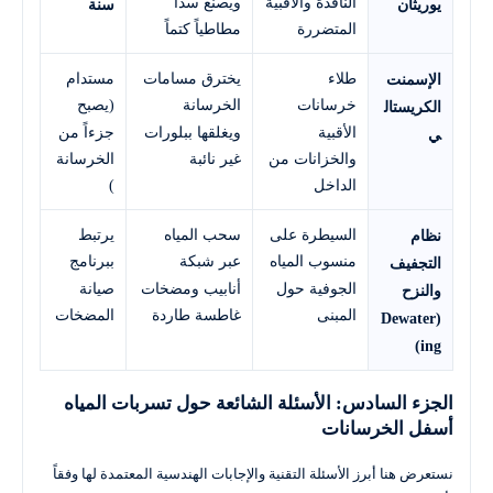
النافذة والأقبية
ويصنع سداً
يوريثان
سنة
المتضررة
مطاطياً كتماً
طلاء
يخترق مسامات
مستدام
الإسمنت
خرسانات
الخرسانة
(يصبح
الكريستال
الأقبية
ويغلقها ببلورات
جزءاً من
ي
والخزانات من
غير نائبة
الخرسانة
الداخل
)
السيطرة على
سحب المياه
يرتبط
نظام
منسوب المياه
عبر شبكة
ببرنامج
التجفيف
الجوفية حول
أنابيب ومضخات
صيانة
والنزح
المبنى
غاطسة طاردة
المضخات
(Dewater
ing)
الجزء السادس: الأسئلة الشائعة حول تسربات المياه
أسفل الخرسانات
نستعرض هنا أبرز الأسئلة التقنية والإجابات الهندسية المعتمدة لها وفقاً