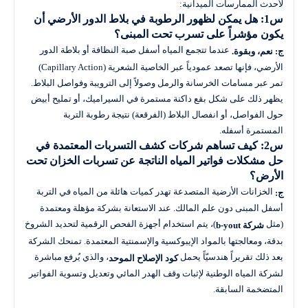
لأحدث الممارسات الميدانية:
س1: هل يمكن لظهور الرطوبة في بلاط الدور الأرضي أن
يكون مؤشراً على تسرب تحت المبنى؟
عندما تتجمع المياه أسفل صبة النظافة أو بلاطة الدور
ج:
نعم، وبقوة.
الأرضي، فإنها تصعد عمودياً عبر الخاصية الشعرية (Capillary Action)
تمر عبر مسامات الخرسانة والرمل وصولاً إلى الترويبة وفواصل البلاط.
يظهر ذلك على شكل بقع داكنة مستمرة في السيراميك، أو تمليح أبيض
حول الفواصل، أو انفصال البلاط (الفرقعة) نتيجة رطوبة التربة
المستمرة أسفله.
س2: كيف تساهم شركات كشف التسربات المعتمدة في
حل مشكلات فواتير المياه الناتجة عن تسربات الخزان تحت
الأرض؟
الخزانات الأرضية المتصدعة تهدر كميات هائلة من المياه في التربة
ج:
أسفل المبنى دون علم المالك. عند الاستعانة بشركة مؤهلة ومعتمدة
(مثل
)، يتم استخدام أجهزة الفحص الرقمية لتحديد الشروخ
شركة b-yout
بدقة، ومعالجتها بالمواد الإيبوكسية والإسمنتية المعتمدة. تمنحك الشركة
بعد ذلك تقريراً هندسيّاً يحمل
، والذي يُرفع مباشرة
كود الإصلاح الموحد
لشركة المياه الوطنية لإثبات وقف الهدر المائي وتعديل وتسوية الفواتير
المتضخمة السابقة.