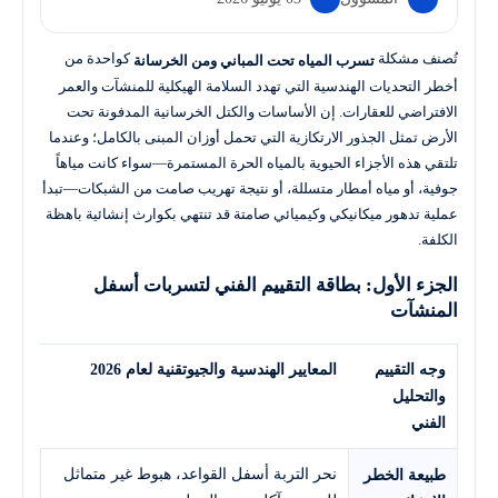
تُصنف مشكلة
كواحدة من
تسرب المياه تحت المباني ومن الخرسانة
أخطر التحديات الهندسية التي تهدد السلامة الهيكلية للمنشآت والعمر
الافتراضي للعقارات. إن الأساسات والكتل الخرسانية المدفونة تحت
الأرض تمثل الجذور الارتكازية التي تحمل أوزان المبنى بالكامل؛ وعندما
تلتقي هذه الأجزاء الحيوية بالمياه الحرة المستمرة—سواء كانت مياهاً
جوفية، أو مياه أمطار متسللة، أو نتيجة تهريب صامت من الشبكات—تبدأ
عملية تدهور ميكانيكي وكيميائي صامتة قد تنتهي بكوارث إنشائية باهظة
الكلفة.
الجزء الأول: بطاقة التقييم الفني لتسربات أسفل
المنشآت
وجه التقييم
المعايير الهندسية والجيوتقنية لعام 2026
والتحليل
الفني
نحر التربة أسفل القواعد، هبوط غير متماثل
طبيعة الخطر