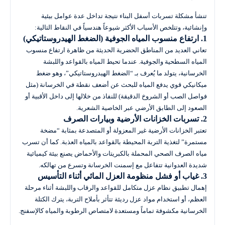
تنشأ مشكلة تسربات أسفل البناء نتيجة تداخل عدة عوامل بيئية
وإنشائية، وتتلخص الأسباب الأكثر شيوعاً هندسياً في النقاط التالية:
1. ارتفاع منسوب المياه الجوفية (الضغط الهيدروستاتيكي)
تعاني العديد من المناطق الحضرية الحديثة من ظاهرة ارتفاع منسوب
المياه السطحية والجوفية. عندما تحيط المياه بالقواعد واللبشة
الخرسانية، يتولد ما يُعرف بـ “الضغط الهيدروستاتيكي”، وهو ضغط
ميكانيكي قوي يدفع المياه للبحث عن أضعف نقطة في الخرسانة (مثل
فواصل الصب أو الشروخ الدقيقة) للنفاذ من خلالها إلى داخل الأقبية أو
الصعود إلى الطابق الأرضي عبر الخاصية الشعرية.
2. تسربات الخزانات الأرضية وبيارات الصرف
تعتبر الخزانات الأرضية غير المعزولة أو المتصدعة بمثابة “مضخة
مستمرة” لتغذية التربة المحيطة بالقواعد بالمياه العذبة. كما أن تسرب
مياه الصرف الصحي المحملة بالكبريتات والأحماض يصنع بيئة كيميائية
شديدة العدوانية تتفاعل مع إسمنت الخرسانة وتسرع من تهالكه.
3. غياب أو فشل منظومة العزل المائي أثناء التأسيس
إهمال تطبيق نظام عزل متكامل للقواعد والرقاب واللبشة أثناء مرحلة
العظم، أو استخدام مواد عزل رديئة تتأثر بأملاح التربة، يترك الكتلة
الخرسانية مكشوفة تماماً ومستعدة لامتصاص الرطوبة والمياه كالإسفنج.