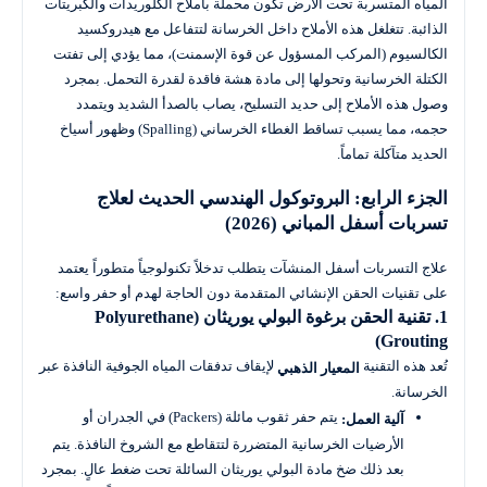
المياه المتسربة تحت الأرض تكون محملة بأملاح الكلوريدات والكبريتات
الذائبة. تتغلغل هذه الأملاح داخل الخرسانة لتتفاعل مع هيدروكسيد
الكالسيوم (المركب المسؤول عن قوة الإسمنت)، مما يؤدي إلى تفتت
الكتلة الخرسانية وتحولها إلى مادة هشة فاقدة لقدرة التحمل. بمجرد
وصول هذه الأملاح إلى حديد التسليح، يصاب بالصدأ الشديد ويتمدد
حجمه، مما يسبب تساقط الغطاء الخرساني (Spalling) وظهور أسياخ
الحديد متآكلة تماماً.
الجزء الرابع: البروتوكول الهندسي الحديث لعلاج
تسربات أسفل المباني (2026)
علاج التسربات أسفل المنشآت يتطلب تدخلاً تكنولوجياً متطوراً يعتمد
على تقنيات الحقن الإنشائي المتقدمة دون الحاجة لهدم أو حفر واسع:
1. تقنية الحقن برغوة البولي يوريثان (Polyurethane
Grouting)
تُعد هذه التقنية
لإيقاف تدفقات المياه الجوفية النافذة عبر
المعيار الذهبي
الخرسانة.
يتم حفر ثقوب مائلة (Packers) في الجدران أو
آلية العمل:
الأرضيات الخرسانية المتضررة لتتقاطع مع الشروخ النافذة. يتم
بعد ذلك ضخ مادة البولي يوريثان السائلة تحت ضغط عالٍ. بمجرد