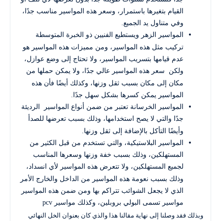
القيام بتغيرها باستمرار، وسعر هذه المواسير مناسب جدًا،
وفي متناول يد الجميع.
المواسير الزهر ويستطيع الفنيين ذو الخبرة المتوسطة
تركيب مثل هذه المواسير، ومن مميزات هذه المواسير هو
عدم قيامها بتسريب المواسير، ولا تحتاج إلى وضع عوازل،
ولكن سعر هذه المواسير عالي جدًا، ولا يمكن حملها من
مكان إلى مكان بسبب ثقل وزنها، وكذلك أيضًا فأن هذه
المواسير يمكن كسرها بشكل سهل جدًا.
المواسير الخرسانة تعتبر من ضمن أنواع المواسير الرديئة
جدًا والتي لا يصح استخدامها، وذلك بسبب تعرضها للصدأ
وأيضًا التأكل بالإضافة إلى ثقل وزنها.
المواسير البلاستيكية، والتي تستخدم من قبل الكثير من
المستهلكين، وذلك بسبب خفة وزنها وسعرها المناسب
لجميع المستهلكين، ولا تتعرض هذه المواسير لأي انسداد،
وذلك بسبب نعومة هذه المواسير من الداخل والخارج الأمر
الذي لا يجعل الشوائب تتراكم بها ومن ضمن هذه المواسير
مواسير تسمى البولي بروبلين، وكذلك مواسير pcv
وبذلك فقد وصلنا إلى نهاية مقالنا هذا والذي كان بعنوان الخل النهائي