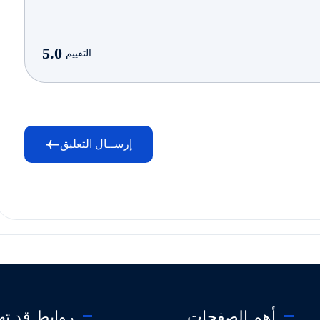
5.0
التقييم
إرســال التعليق
أهم الصفحات
روابط قد ت